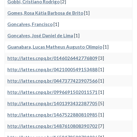
Gobbi, Cristiano Rodrigo
[2]
Gomes, Rosa Kátia Barbosa de Brito
[1]
Goncalves, Francisco
[1]
Gonçalves, José Daniel de Lima
[1]
Guanabara, Lucas Matheus Augusto Olimpio
[1]
http://lattes.cnpq.br/0146026442776809
[3]
http://lattes.cnpq.br/0421000549153488
[1]
http://lattes.cnpq.br/0447377423907566
[1]
http://lattes.cnpq.br/0996691502011571
[1]
http://lattes.cnpq.br/1401393432387705
[5]
http://lattes.cnpq.br/1467522880810985
[1]
http://lattes.cnpq.br/1487610808390702
[7]