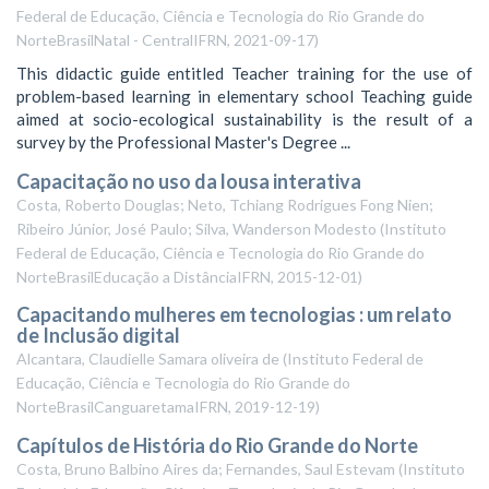
Federal de Educação, Ciência e Tecnologia do Rio Grande do
NorteBrasilNatal - CentralIFRN
,
2021-09-17
)
This didactic guide entitled Teacher training for the use of
problem-based learning in elementary school Teaching guide
aimed at socio-ecological sustainability is the result of a
survey by the Professional Master's Degree ...
Capacitação no uso da lousa interativa
Costa, Roberto Douglas; Neto, Tchiang Rodrigues Fong Nien;
Ribeiro Júnior, José Paulo; Silva, Wanderson Modesto
(
Instituto
Federal de Educação, Ciência e Tecnologia do Rio Grande do
NorteBrasilEducação a DistânciaIFRN
,
2015-12-01
)
Capacitando mulheres em tecnologias : um relato
de Inclusão digital
Alcantara, Claudielle Samara oliveira de
(
Instituto Federal de
Educação, Ciência e Tecnologia do Rio Grande do
NorteBrasilCanguaretamaIFRN
,
2019-12-19
)
Capítulos de História do Rio Grande do Norte
Costa, Bruno Balbino Aires da; Fernandes, Saul Estevam
(
Instituto