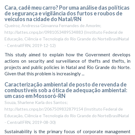
Cara, cadê meu carro? Por uma análise das políticas
de segurança e vigilância dos furtos e roubos de
veículos na cidade do Natal/RN
Queiroz, Andressa Giovanna Fernandes de Amorim;
http://lattes.cnpq.br/0981053489534883
(
Instituto Federal de
Educação, Ciência e Tecnologia do Rio Grande do NorteBrasilNatal
- CentralIFRN
,
2019-12-12
)
This study aimed to explain how the Government develops
actions on security and surveillance of thefts and thefts, in
projects and public policies in Natal and Rio Grande do Norte.
Given that this problem is increasingly ...
Caracterização ambiental de posto de revenda de
combustíveis sob a ótica de adequação ambiental:
um caso em Mossoró-RN
Souza, Sharlene Karla dos Santos;
http://lattes.cnpq.br/2067509832879154
(
Instituto Federal de
Educação, Ciência e Tecnologia do Rio Grande do NorteBrasilNatal
- CentralIFRN
,
2019-08-30
)
Sustainability is the primary focus of corporate management