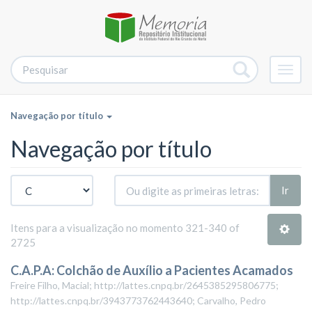
Alter
nave
Navegação por título
Navegação por título
Ir
Itens para a visualização no momento 321-340 of
2725
C.A.P.A: Colchão de Auxílio a Pacientes Acamados
Freire Filho, Macial; http://lattes.cnpq.br/2645385295806775;
http://lattes.cnpq.br/3943773762443640; Carvalho, Pedro