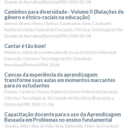
Grande do NorteBrasilReitoriaIFRN
,
2024-02-14
)
Caminhos para diversidade - Volume II (Relações de
gênero e étnico-raciais na educação)
Alencar, Breno; Alves, Clarissa; Cavalcante, Ilane; Cavalcanti,
Natália
(
Instituto Federal de Educação, Ciência e Tecnologia do Rio
Grande do NorteBrasilReitoriaIFRN
,
2024-02-14
)
Cantar é tão bom!
Medeiros, Maria de Lourdes Lima de Souza
(
Instituto Federal de
Educação, Ciência e Tecnologia do Rio Grande do
NorteBrasilReitoriaIFRN
,
2014
)
Canvas da experiência de aprendizagem:
transforme suas aulas em momentos marcantes
para os estudantes
Corado, Carolina; Câmara, Fellipe
(
Instituto Federal de Educação,
Ciência e Tecnologia do Rio Grande do NorteBrasilEducação a
DistânciaIFRN
,
2024-11-26
)
Capacitação docente para o uso da Aprendizagem
Baseada em Problemas no ensino fundamental
Guedes, Alline Silva do Vale; Silva, Valdenildo Pedro da
(
Instituto