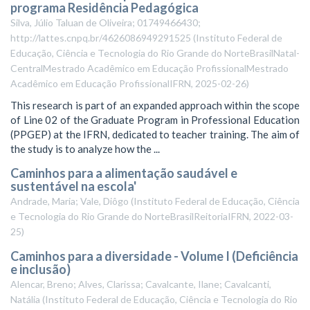
programa Residência Pedagógica
Silva, Júlio Taluan de Oliveira; 01749466430;
http://lattes.cnpq.br/4626086949291525
(
Instituto Federal de
Educação, Ciência e Tecnologia do Rio Grande do NorteBrasilNatal-
CentralMestrado Acadêmico em Educação ProfissionalMestrado
Acadêmico em Educação ProfissionalIFRN
,
2025-02-26
)
This research is part of an expanded approach within the scope
of Line 02 of the Graduate Program in Professional Education
(PPGEP) at the IFRN, dedicated to teacher training. The aim of
the study is to analyze how the ...
Caminhos para a alimentação saudável e
sustentável na escola'
Andrade, Maria; Vale, Diôgo
(
Instituto Federal de Educação, Ciência
e Tecnologia do Rio Grande do NorteBrasilReitoriaIFRN
,
2022-03-
25
)
Caminhos para a diversidade - Volume I (Deficiência
e inclusão)
Alencar, Breno; Alves, Clarissa; Cavalcante, Ilane; Cavalcanti,
Natália
(
Instituto Federal de Educação, Ciência e Tecnologia do Rio