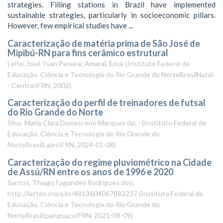
strategies. Filling stations in Brazil have implemented
sustainable strategies, particularly in socioeconomic pillars.
However, few empirical studies have ...
Caracterização de matéria prima de São José de
Mipibú-RN para fins cerâmico estrutural
Leite, José Yvan Pereira; Amaral, Erick
(
Instituto Federal de
Educação, Ciência e Tecnologia do Rio Grande do NorteBrasilNatal
- CentralIFRN
,
2002
)
Caracterização do perfil de treinadores de futsal
do Rio Grande do Norte
Silva, Maria Clara Damasceno Marques da; -
(
Instituto Federal de
Educação, Ciência e Tecnologia do Rio Grande do
NorteBrasilLajesIFRN
,
2024-01-08
)
Caracterização do regime pluviométrico na Cidade
de Assú/RN entre os anos de 1996 e 2020
Santos, Thiago Fagundes Rodrigues dos;
http://lattes.cnpq.br/4813604067883237
(
Instituto Federal de
Educação, Ciência e Tecnologia do Rio Grande do
NorteBrasilIpanguaçuIFRN
,
2021-08-09
)