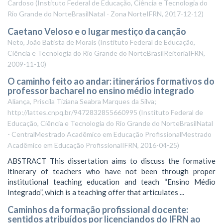
Cardoso
(
Instituto Federal de Educação, Ciência e Tecnologia do
Rio Grande do NorteBrasilNatal - Zona NorteIFRN
,
2017-12-12
)
Caetano Veloso e o lugar mestiço da canção
Neto, João Batista de Morais
(
Instituto Federal de Educação,
Ciência e Tecnologia do Rio Grande do NorteBrasilReitoriaIFRN
,
2009-11-10
)
O caminho feito ao andar: itinerários formativos do
professor bacharel no ensino médio integrado
Aliança, Priscila Tiziana Seabra Marques da Silva;
http://lattes.cnpq.br/9472832855660995
(
Instituto Federal de
Educação, Ciência e Tecnologia do Rio Grande do NorteBrasilNatal
- CentralMestrado Acadêmico em Educação ProfissionalMestrado
Acadêmico em Educação ProfissionalIFRN
,
2016-04-25
)
ABSTRACT This dissertation aims to discuss the formative
itinerary of teachers who have not been through proper
institutional teaching education and teach “Ensino Médio
Integrado”, which is a teaching offer that articulates ...
Caminhos da formação profissional docente:
sentidos atribuídos por licenciandos do IFRN ao