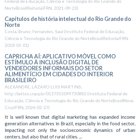
Federal de Educação, Ciência e Tecnologia do Rio Grande do
NorteBrasilReitoriaIFRN
,
2021-09-23
)
Capítulos de história intelectual do Rio Grande do
Norte
Costa, Bruno; Fernandes, Saul
(
Instituto Federal de Educação,
Ciência e Tecnologia do Rio Grande do NorteBrasilReitoriaIFRN
,
2018-01-01
)
CAPRICHA AÍ: APLICATIVO MÓVEL COMO
ESTÍMULO À INCLUSÃO DIGITAL DE
VENDEDORES INFORMAIS DO SETOR
ALIMENTÍCIO EM CIDADES DO INTERIOR
BRASILEIRO
ALEXANDRE, LÁZARO LUIS MARTINS;
http://lattes.cnpq.br/0137355099730882
(
Instituto Federal de
Educação, Ciência e Tecnologia do Rio Grande do NorteBrasilNova
CruzIFRN
,
2026-02-27
)
It is well known that digital marketing has expanded income
generation alternatives in Brazil, especially in the food sector,
impacting not only the socioeconomic dynamics of urban
centers, but also that of rural cities. ...