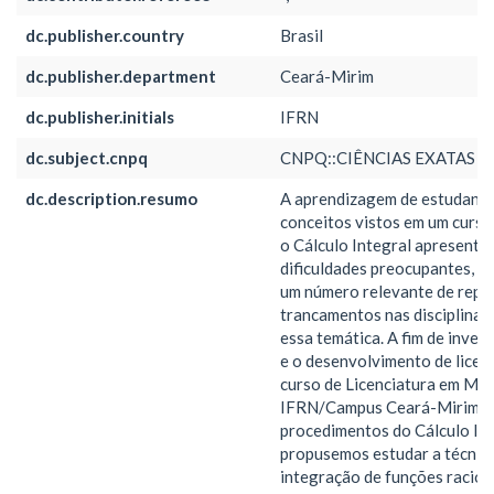
dc.publisher.country
Brasil
dc.publisher.department
Ceará-Mirim
dc.publisher.initials
IFRN
dc.subject.cnpq
CNPQ::CIÊNCIAS EXATAS E
dc.description.resumo
A aprendizagem de estudante
conceitos vistos em um curso
o Cálculo Integral apresenta 
dificuldades preocupantes, u
um número relevante de repr
trancamentos nas disciplinas
essa temática. A fim de invest
e o desenvolvimento de licen
curso de Licenciatura em Ma
IFRN/Campus Ceará-Mirim n
procedimentos do Cálculo Int
propusemos estudar a técnic
integração de funções racion