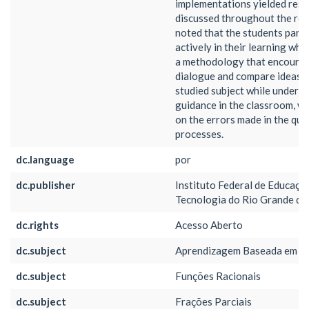
implementations yielded resu
discussed throughout the res
noted that the students part
actively in their learning whe
a methodology that encoura
dialogue and compare ideas 
studied subject while under t
guidance in the classroom, w
on the errors made in the qu
processes.
dc.language
por
dc.publisher
Instituto Federal de Educação
Tecnologia do Rio Grande do
dc.rights
Acesso Aberto
dc.subject
Aprendizagem Baseada em E
dc.subject
Funções Racionais
dc.subject
Frações Parciais