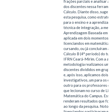
frações parciais e analisar a
dos discentes nessa ferrame
Cálculo. Diante disso, suges
esta pesquisa, como estratég
para o ensino e a aprendizag
técnica de integração, a met
Aprendizagem Baseada em Equ
aplicada em dois momentos 
licenciandos em matemática 
cursando, ou já concluíram a d
Cálculo B (4° período) do tu
IFRN Ceará-Mirim. Com a apl
metodologia realizamos um t
discentes divididos em grupo
e, após isso, aplicamos dois 
investigativos, um para os e
outro para os professores d
que lecionam no curso de Lic
Matemática do Campus. Essas
renderam resultados que for
ao longo da pesquisa. Notou-
licenciandos participaram mai