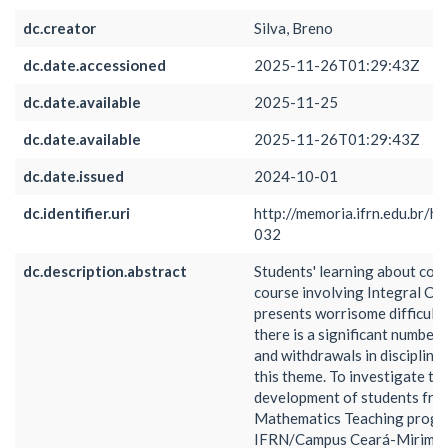
dc.creator
Silva, Breno
dc.date.accessioned
2025-11-26T01:29:43Z
dc.date.available
2025-11-25
dc.date.available
2025-11-26T01:29:43Z
dc.date.issued
2024-10-01
dc.identifier.uri
http://memoria.ifrn.edu.br/h
032
dc.description.abstract
Students' learning about conc
course involving Integral Cal
presents worrisome difficulty
there is a significant number 
and withdrawals in discipline
this theme. To investigate th
development of students fro
Mathematics Teaching progr
IFRN/Campus Ceará-Mirim in