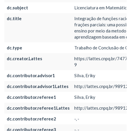
dc.subject
Licenciatura em Matemática
dc.title
Integração de funções racion
frações parciais: uma possibi
ensino por meio da metodolog
aprendizagem baseada em eq
dc.type
Trabalho de Conclusão de Cu
dc.creator.Lattes
https://lattes.cnpq.br/747
9
dc.contributor.advisor1
Silva, Eriky
dc.contributor.advisor1Lattes
http://lattes.cnpq.br/9891
dc.contributor.referee1
Silva, Eriky
dc.contributor.referee1Lattes
http://lattes.cnpq.br/9891
dc.contributor.referee2
-, -
dc.contributor.referee3
-, -