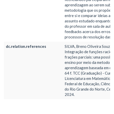
aprendizagem ao serem subm
metodologia que os propõem
entre si e comparar ideias ac
assunto estudado enquanto t
do professor em sala de aula
feedbacks acerca dos erros 
processos de resolução das p
dc.relation.references
SILVA, Breno Oliveira Souza 
Integração de funções racion
frações parciais: uma possibi
ensino por meio da metodolog
aprendizagem baseada em equ
64 f. TCC (Graduação) - Curs
Licenciatura em Matemática, 
Federal de Educação, Ciência
do Rio Grande do Norte, Cea
2024.