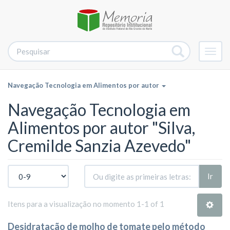
Alter
nave
Navegação Tecnologia em Alimentos por autor
Navegação Tecnologia em
Alimentos por autor "Silva,
Cremilde Sanzia Azevedo"
Ir
Itens para a visualização no momento 1-1 of 1
Desidratação de molho de tomate pelo método