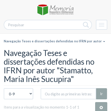
Alter
nave
Navegação Teses e dissertações defendidas no IFRN por autor
Navegação Teses e
dissertações defendidas no
IFRN por autor "Stamatto,
Maria Inês Sucupira"
Ir
Itens para a visualização no momento 1-1 of 1