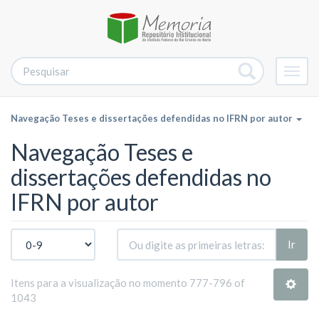
Alter
nave
Navegação Teses e dissertações defendidas no IFRN por autor
Navegação Teses e
dissertações defendidas no
IFRN por autor
Ir
Itens para a visualização no momento 777-796 of
1043