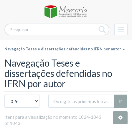
Alter
nave
Navegação Teses e dissertações defendidas no IFRN por autor
Navegação Teses e
dissertações defendidas no
IFRN por autor
Ir
Itens para a visualização no momento 1024-1043
of 1043