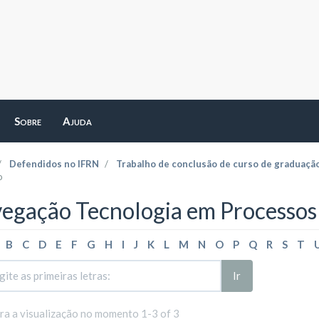
Sobre
Ajuda
Defendidos no IFRN
Trabalho de conclusão de curso de graduaçã
o
egação Tecnologia em Processos 
B
C
D
E
F
G
H
I
J
K
L
M
N
O
P
Q
R
S
T
Ir
ara a visualização no momento 1-3 of 3