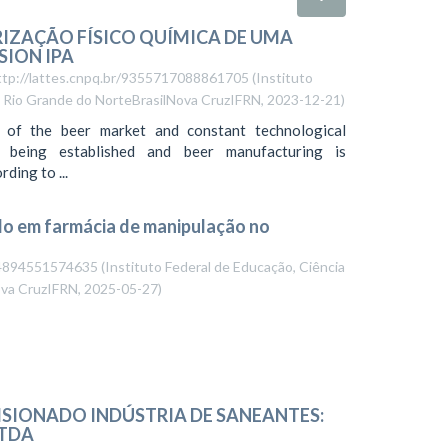
IZAÇÃO FÍSICO QUÍMICA DE UMA
SION IPA
://lattes.cnpq.br/9355717088861705
(
Instituto
o Rio Grande do NorteBrasilNova CruzIFRN
,
2023-12-21
)
 of the beer market and constant technological
 being established and beer manufacturing is
ding to ...
do em farmácia de manipulação no
334894551574635
(
Instituto Federal de Educação, Ciência
ova CruzIFRN
,
2025-05-27
)
ISIONADO INDÚSTRIA DE SANEANTES:
LTDA