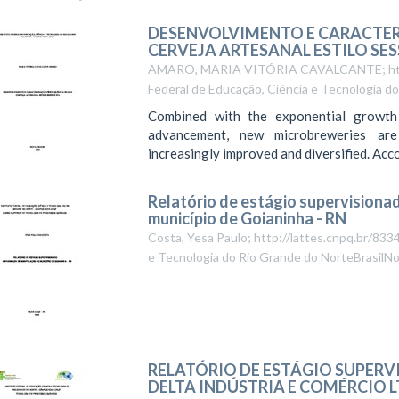
DESENVOLVIMENTO E CARACTER
CERVEJA ARTESANAL ESTILO SES
AMARO, MARIA VITÓRIA CAVALCANTE; http
Federal de Educação, Ciência e Tecnologia d
Combined with the exponential growth
advancement, new microbreweries are
increasingly improved and diversified. Accor
Relatório de estágio supervisiona
município de Goianinha - RN
Costa, Yesa Paulo; http://lattes.cnpq.br/8
e Tecnologia do Rio Grande do NorteBrasilN
RELATÓRIO DE ESTÁGIO SUPERV
DELTA INDÚSTRIA E COMÉRCIO 