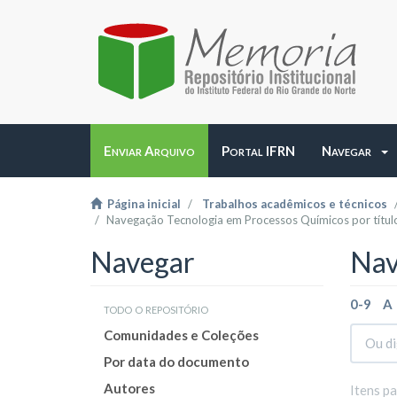
Enviar Arquivo
Portal IFRN
Navegar
Página inicial
Trabalhos acadêmicos e técnicos
Navegação Tecnologia em Processos Químicos por títul
Navegar
Nav
0-9
A
todo o repositório
Comunidades e Coleções
Por data do documento
Autores
Itens p