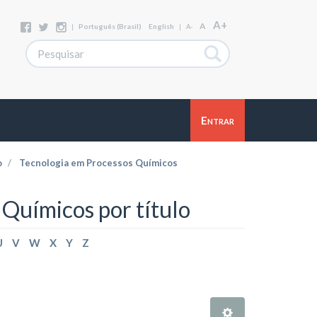
A+
A
|
Português (Brasil)
English
|
A-
Entrar
o
Tecnologia em Processos Químicos
Químicos por título
U
V
W
X
Y
Z