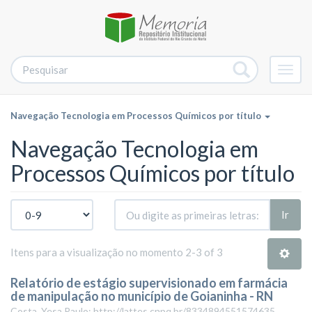
Alter
nave
Navegação Tecnologia em Processos Químicos por título
Navegação Tecnologia em
Processos Químicos por título
Ir
Itens para a visualização no momento 2-3 of 3
Relatório de estágio supervisionado em farmácia
de manipulação no município de Goianinha - RN
Costa, Yesa Paulo; http://lattes.cnpq.br/8334894551574635