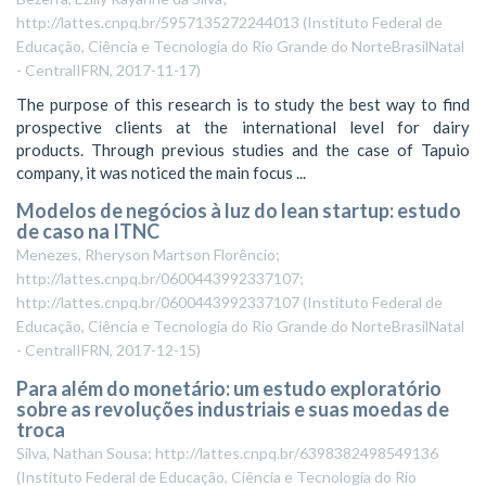
http://lattes.cnpq.br/5957135272244013
(
Instituto Federal de
Educação, Ciência e Tecnologia do Rio Grande do NorteBrasilNatal
- CentralIFRN
,
2017-11-17
)
The purpose of this research is to study the best way to find
prospective clients at the international level for dairy
products. Through previous studies and the case of Tapuio
company, it was noticed the main focus ...
Modelos de negócios à luz do lean startup: estudo
de caso na ITNC
Menezes, Rheryson Martson Florêncio;
http://lattes.cnpq.br/0600443992337107;
http://lattes.cnpq.br/0600443992337107
(
Instituto Federal de
Educação, Ciência e Tecnologia do Rio Grande do NorteBrasilNatal
- CentralIFRN
,
2017-12-15
)
Para além do monetário: um estudo exploratório
sobre as revoluções industriais e suas moedas de
troca
Silva, Nathan Sousa; http://lattes.cnpq.br/6398382498549136
(
Instituto Federal de Educação, Ciência e Tecnologia do Rio