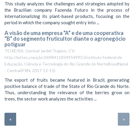
This study analyzes the challenges and strategies adopted by
the Brazilian company Fazenda Futuro in the process of
internationalizing its plant-based products, focusing on the
period in which the company sought entry into ...
A visão de uma empresa “A” e de uma cooperativa
“B” do segmento fruticultor diante o agronegócio
potiguar
TEIXEIRA, Genival Jardel Trajano; CV:
http://lattes.cnpq.br/3698411834954993
(
Instituto Federal de
Educação, Ciência e Tecnologia do Rio Grande do NorteBrasilNatal
- CentralIFRN
,
2017-12-15
)
The export of fruits became featured in Brazil, generating
positive balance of trade of the State of Rio Grande do Norte.
Thus, understanding the relevance of the berries grow on
trees, the sector work analyzes the activities ...
«
»