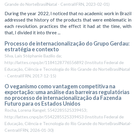
Grande do NorteBrasilNatal - CentralIFRN
,
2023-02-01
)
During the year 2022, I noticed that no academic work in Brazil
addressed the history of the products that were emblematic in
each revolution. practices the effect it had at the time, with
that, I divided it into three ...
Processo de internacionalização do Grupo Gerdau:
estratégia e contexto
Silva, Laís Stéphanie Bazílio da;
http://lattes.cnpq.br/1184128776556892
(
Instituto Federal de
Educação, Ciência e Tecnologia do Rio Grande do NorteBrasilNatal
- CentralIFRN
,
2017-12-15
)
O veganismo como vantagem competitiva na
exportação: uma análise das barreiras regulatórias
no processo de internacionalização da Fazenda
Futuro para os Estados Unidos
Rocha, Lorena Rangel; 5542285525339453;
http://lattes.cnpq.br/5542285525339453
(
Instituto Federal de
Educação, Ciência e Tecnologia do Rio Grande do NorteBrasilNatal-
CentralIFRN
,
2026-01-30
)