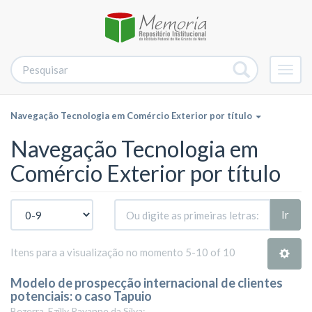
Alter
nave
Navegação Tecnologia em Comércio Exterior por título
Navegação Tecnologia em
Comércio Exterior por título
Ir
Itens para a visualização no momento 5-10 of 10
Modelo de prospecção internacional de clientes
potenciais: o caso Tapuio
Bezerra, Ezilly Rayanne da Silva;