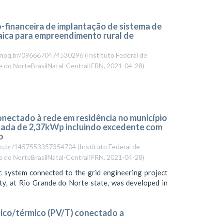
o-financeira de implantação de sistema de
aica para empreendimento rural de
es.cnpq.br/0966670474530296
(
Instituto Federal de
e do NorteBrasilNatal-CentralIFRN
,
2021-04-28
)
onectado à rede em residência no município
alada de 2,37kWp incluindo excedente com
o
cnpq.br/1457553357354704
(
Instituto Federal de
e do NorteBrasilNatal-CentralIFRN
,
2021-04-28
)
 system connected to the grid engineering project
ity, at Rio Grande do Norte state, was developed in
ico/térmico (PV/T) conectado a