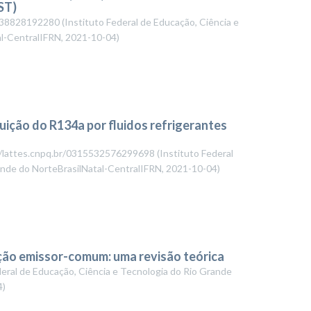
ST)
44138828192280
(
Instituto Federal de Educação, Ciência e
al-CentralIFRN
,
2021-10-04
)
uição do R134a por fluidos refrigerantes
://lattes.cnpq.br/0315532576299698
(
Instituto Federal
ande do NorteBrasilNatal-CentralIFRN
,
2021-10-04
)
ação emissor-comum: uma revisão teórica
deral de Educação, Ciência e Tecnologia do Rio Grande
4
)