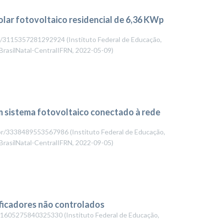
lar fotovoltaico residencial de 6,36 KWp
.br/3115357281292924
(
Instituto Federal de Educação,
BrasilNatal-CentralIFRN
,
2022-05-09
)
m sistema fotovoltaico conectado à rede
pq.br/3338489553567986
(
Instituto Federal de Educação,
BrasilNatal-CentralIFRN
,
2022-09-05
)
ificadores não controlados
.br/1605275840325330
(
Instituto Federal de Educação,