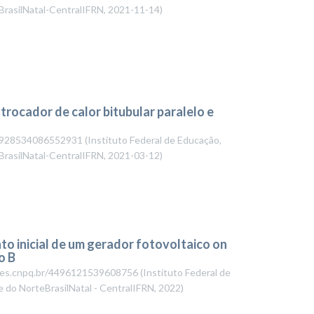
BrasilNatal-CentralIFRN
,
2021-11-14
)
trocador de calor bitubular paralelo e
r/4928534086552931
(
Instituto Federal de Educação,
BrasilNatal-CentralIFRN
,
2021-03-12
)
to inicial de um gerador fotovoltaico on
o B
lattes.cnpq.br/4496121539608756
(
Instituto Federal de
e do NorteBrasilNatal - CentralIFRN
,
2022
)