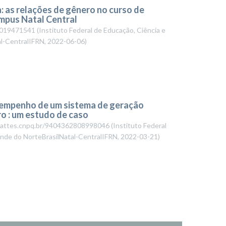
 as relações de gênero no curso de
mpus Natal Central
89019471541
(
Instituto Federal de Educação, Ciência e
al-CentralIFRN
,
2022-06-06
)
sempenho de um sistema de geração
ro : um estudo de caso
/lattes.cnpq.br/9404362808998046
(
Instituto Federal
ande do NorteBrasilNatal-CentralIFRN
,
2022-03-21
)