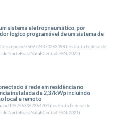
m sistema eletropneumático, por
ador logico programável de um sistema de
//lattes.cnpq.br/7509724370263098
(
Instituto Federal de
e do NorteBrasilNatal-CentralIFRN
,
2022
)
onectado à rede em residência no
ncia instalada de 2,37kWp incluindo
o local e remoto
cnpq.br/1457553357354704
(
Instituto Federal de
e do NorteBrasilNatal-CentralIFRN
,
2021
)