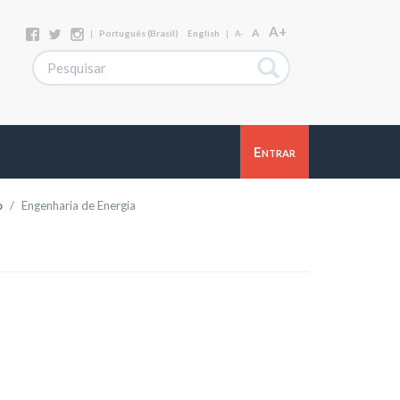
A+
A
|
Português (Brasil)
English
|
A-
Entrar
o
Engenharia de Energia