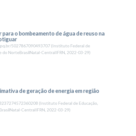
ar para o bombeamento de água de reuso na
otiguar
.cnpq.br/5027867090493707
(
Instituto Federal de
e do NorteBrasilNatal-CentralIFRN
,
2022-03-29
)
timativa de geração de energia em região
.br/8237274572360208
(
Instituto Federal de Educação,
BrasilNatal-CentralIFRN
,
2022-03-29
)