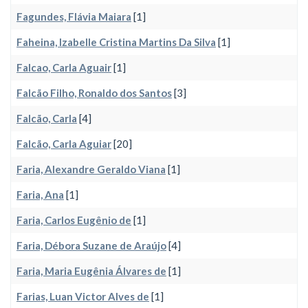
Fagundes, Flávia Maiara
[1]
Faheina, Izabelle Cristina Martins Da Silva
[1]
Falcao, Carla Aguair
[1]
Falcão Filho, Ronaldo dos Santos
[3]
Falcão, Carla
[4]
Falcão, Carla Aguiar
[20]
Faria, Alexandre Geraldo Viana
[1]
Faria, Ana
[1]
Faria, Carlos Eugênio de
[1]
Faria, Débora Suzane de Araújo
[4]
Faria, Maria Eugênia Álvares de
[1]
Farias, Luan Victor Alves de
[1]