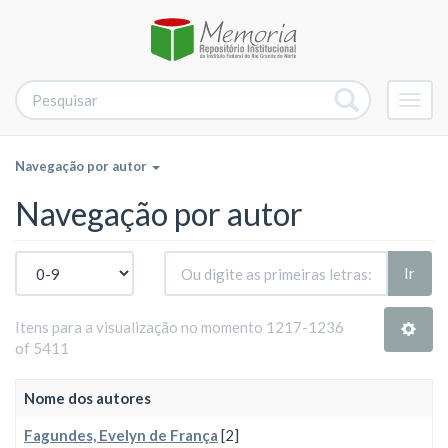
Alter
nave
Navegação por autor
Navegação por autor
Ir
Itens para a visualização no momento 1217-1236
of 5411
Nome dos autores
Fagundes, Evelyn de França
[2]