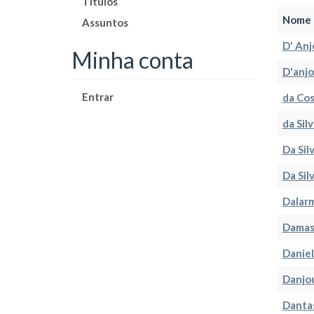
Títulos
Nome 
Assuntos
D' Anj
Minha conta
D'anjo
Entrar
da Cos
da Sil
Da Silv
Da Sil
Dalarm
Damasc
Daniel
Danjou
Dantas