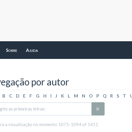
Sobre
Ajuda
egação por autor
B
C
D
E
F
G
H
I
J
K
L
M
N
O
P
Q
R
S
T
Ir
ara a visualização no momento 1075-1094 of 5411