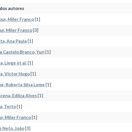
dos autores
our, Miler Franco
[1]
ur, Miler Franco
[3]
ta, Ana Paula
[1]
va Castelo Branco, Yuri
[1]
a, Liege et al.
[1]
va, Victor Hugo
[1]
e, Roberta Silva Leme
[1]
ena, Edilza Alves
[1]
a, Terto
[1]
r, Miler Franco
[1]
 Neto, João
[3]