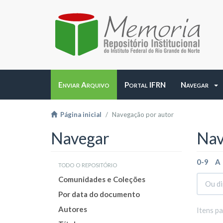
Enviar Arquivo
Portal IFRN
Navegar
Página inicial
Navegação por autor
Navegar
Nav
0-9
A
todo o repositório
Comunidades e Coleções
Por data do documento
Autores
Itens p