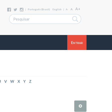
A+
A
|
Português (Brasil)
English
|
A-
Entrar
U
V
W
X
Y
Z