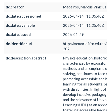
dc.creator
Medeiros, Marcus Vinícius
dc.date.accessioned
2026-04-14T11:35:40Z
dc.date.available
2026-04-14T11:35:40Z
dc.date.issued
2026-01-29
dc.identifier.uri
http://memoria.ifrn.edu.br/h
207
dc.description.abstract
Physics education, historical
characterized by expository 
methods and an emphasis on 
solving, continues to face ch
promoting accessible and hig
learning for all students, par
with disabilities. In light of t
develop inclusive pedagogica
and the relevance of Univers
Learning (UDL) as an approac
fostering accessible learning 