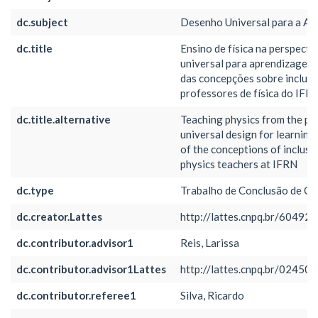
dc.subject
Desenho Universal para a A
dc.title
Ensino de física na perspect
universal para aprendizagem:
das concepções sobre inclus
professores de física do IFR
dc.title.alternative
Teaching physics from the pe
universal design for learning:
of the conceptions of inclus
physics teachers at IFRN
dc.type
Trabalho de Conclusão de Cu
dc.creator.Lattes
http://lattes.cnpq.br/6049
dc.contributor.advisor1
Reis, Larissa
dc.contributor.advisor1Lattes
http://lattes.cnpq.br/0245
dc.contributor.referee1
Silva, Ricardo