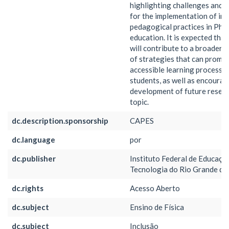
highlighting challenges and p
for the implementation of inc
pedagogical practices in Phy
education. It is expected that
will contribute to a broader 
of strategies that can promo
accessible learning process fo
students, as well as encourag
development of future resear
topic.
dc.description.sponsorship
CAPES
dc.language
por
dc.publisher
Instituto Federal de Educação
Tecnologia do Rio Grande do
dc.rights
Acesso Aberto
dc.subject
Ensino de Física
dc.subject
Inclusão