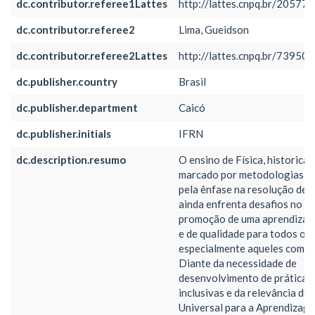
dc.contributor.referee1Lattes
http://lattes.cnpq.br/2057
dc.contributor.referee2
Lima, Gueidson
dc.contributor.referee2Lattes
http://lattes.cnpq.br/7395
dc.publisher.country
Brasil
dc.publisher.department
Caicó
dc.publisher.initials
IFRN
dc.description.resumo
O ensino de Física, historica
marcado por metodologias ex
pela ênfase na resolução de 
ainda enfrenta desafios no qu
promoção de uma aprendizag
e de qualidade para todos os
especialmente aqueles com de
Diante da necessidade de
desenvolvimento de práticas
inclusivas e da relevância d
Universal para a Aprendizag