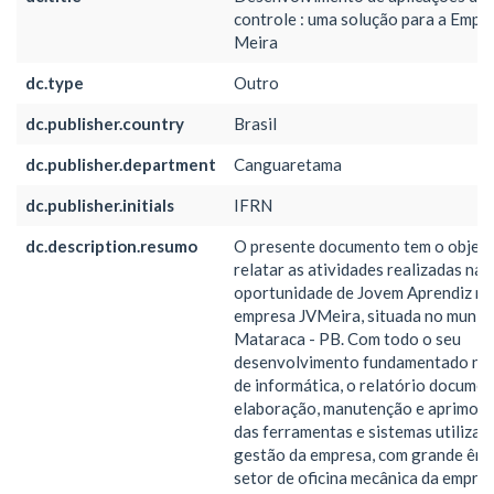
controle : uma solução para a Empr
Meira
dc.type
Outro
dc.publisher.country
Brasil
dc.publisher.department
Canguaretama
dc.publisher.initials
IFRN
dc.description.resumo
O presente documento tem o objeti
relatar as atividades realizadas na
oportunidade de Jovem Aprendiz na
empresa JVMeira, situada no municí
Mataraca - PB. Com todo o seu
desenvolvimento fundamentado no 
de informática, o relatório documen
elaboração, manutenção e aprimor
das ferramentas e sistemas utilizad
gestão da empresa, com grande ênf
setor de oficina mecânica da empres