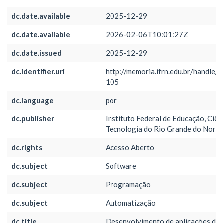
dc.date.available
2025-12-29
dc.date.available
2026-02-06T10:01:27Z
dc.date.issued
2025-12-29
dc.identifier.uri
http://memoria.ifrn.edu.br/handle/
105
dc.language
por
dc.publisher
Instituto Federal de Educação, Ciên
Tecnologia do Rio Grande do Norte
dc.rights
Acesso Aberto
dc.subject
Software
dc.subject
Programação
dc.subject
Automatização
dc.title
Desenvolvimento de aplicações de