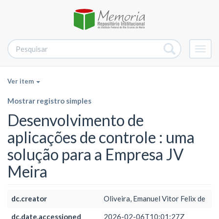
Alter
nave
Ver item
Mostrar registro simples
Desenvolvimento de
aplicações de controle : uma
solução para a Empresa JV
Meira
dc.creator
Oliveira, Emanuel Vitor Felix de
dc.date.accessioned
2026-02-06T10:01:27Z