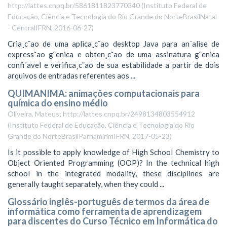
http://lattes.cnpq.br/5861811823770340
(
Instituto Federal de
Educação, Ciência e Tecnologia do Rio Grande do NorteBrasilNatal
- CentralIFRN
,
2016-06-27
)
Cria¸c˜ao de uma aplica¸c˜ao desktop Java para an´alise de
express˜ao gˆenica e obten¸c˜ao de uma assinatura gˆenica
confi´avel e verifica¸c˜ao de sua estabilidade a partir de dois
arquivos de entradas referentes aos ...
QUIMANIMA: animações computacionais para
química do ensino médio
Oliveira, Mateus; http://lattes.cnpq.br/2498134803554912
(
Instituto Federal de Educação, Ciência e Tecnologia do Rio
Grande do NorteBrasilParnamirimIFRN
,
2017-05-23
)
Is it possible to apply knowledge of High School Chemistry to
Object Oriented Programming (OOP)? In the technical high
school in the integrated modality, these disciplines are
generally taught separately, when they could ...
Glossário inglês-português de termos da área de
informática como ferramenta de aprendizagem
para discentes do Curso Técnico em Informática do