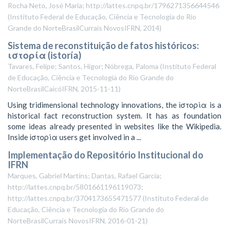
Rocha Neto, José Maria; http://lattes.cnpq.br/1796271356644546
(
Instituto Federal de Educação, Ciência e Tecnologia do Rio
Grande do NorteBrasilCurrais NovosIFRN
,
2014
)
Sistema de reconstituição de fatos históricos:
ιστορία (istoría)
Tavares, Felipe; Santos, Higor; Nóbrega, Paloma
(
Instituto Federal
de Educação, Ciência e Tecnologia do Rio Grande do
NorteBrasilCaicóIFRN
,
2015-11-11
)
Using tridimensional technology innovations, the ἱστορία is a
historical fact reconstruction system. It has as foundation
some ideas already presented in websites like the Wikipedia.
Inside ἱστορία users get involved in a ...
Implementação do Repositório Institucional do
IFRN
Marques, Gabriel Martins; Dantas, Rafael Garcia;
http://lattes.cnpq.br/5801661196119073;
http://lattes.cnpq.br/3704173655471577
(
Instituto Federal de
Educação, Ciência e Tecnologia do Rio Grande do
NorteBrasilCurrais NovosIFRN
,
2016-01-21
)