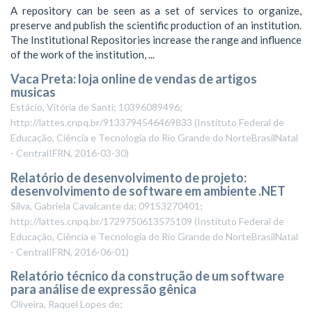
A repository can be seen as a set of services to organize,
preserve and publish the scientific production of an institution.
The Institutional Repositories increase the range and influence
of the work of the institution, ...
Vaca Preta: loja online de vendas de artigos
musicas
Estácio, Vitória de Santi; 10396089496;
http://lattes.cnpq.br/9133794546469833
(
Instituto Federal de
Educação, Ciência e Tecnologia do Rio Grande do NorteBrasilNatal
- CentralIFRN
,
2016-03-30
)
Relatório de desenvolvimento de projeto:
desenvolvimento de software em ambiente .NET
Silva, Gabriela Cavalcante da; 09153270401;
http://lattes.cnpq.br/1729750613575109
(
Instituto Federal de
Educação, Ciência e Tecnologia do Rio Grande do NorteBrasilNatal
- CentralIFRN
,
2016-06-01
)
Relatório técnico da construção de um software
para análise de expressão gênica
Oliveira, Raquel Lopes de;