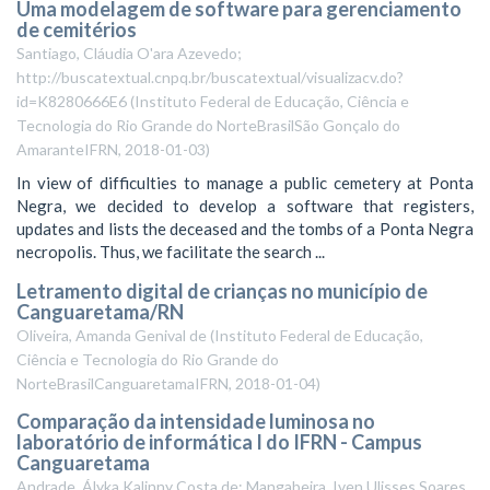
Uma modelagem de software para gerenciamento
de cemitérios
Santiago, Cláudia O'ara Azevedo;
http://buscatextual.cnpq.br/buscatextual/visualizacv.do?
id=K8280666E6
(
Instituto Federal de Educação, Ciência e
Tecnologia do Rio Grande do NorteBrasilSão Gonçalo do
AmaranteIFRN
,
2018-01-03
)
In view of difficulties to manage a public cemetery at Ponta
Negra, we decided to develop a software that registers,
updates and lists the deceased and the tombs of a Ponta Negra
necropolis. Thus, we facilitate the search ...
Letramento digital de crianças no município de
Canguaretama/RN
Oliveira, Amanda Genival de
(
Instituto Federal de Educação,
Ciência e Tecnologia do Rio Grande do
NorteBrasilCanguaretamaIFRN
,
2018-01-04
)
Comparação da intensidade luminosa no
laboratório de informática I do IFRN - Campus
Canguaretama
Andrade, Ályka Kalinny Costa de; Mangabeira, Iven Ulisses Soares