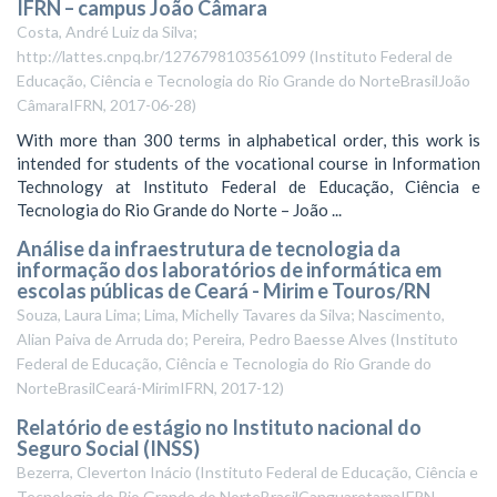
IFRN – campus João Câmara
Costa, André Luiz da Silva;
http://lattes.cnpq.br/1276798103561099
(
Instituto Federal de
Educação, Ciência e Tecnologia do Rio Grande do NorteBrasilJoão
CâmaraIFRN
,
2017-06-28
)
With more than 300 terms in alphabetical order, this work is
intended for students of the vocational course in Information
Technology at Instituto Federal de Educação, Ciência e
Tecnologia do Rio Grande do Norte – João ...
Análise da infraestrutura de tecnologia da
informação dos laboratórios de informática em
escolas públicas de Ceará - Mirim e Touros/RN
Souza, Laura Lima; Lima, Michelly Tavares da Silva; Nascimento,
Alian Paiva de Arruda do; Pereira, Pedro Baesse Alves
(
Instituto
Federal de Educação, Ciência e Tecnologia do Rio Grande do
NorteBrasilCeará-MirimIFRN
,
2017-12
)
Relatório de estágio no Instituto nacional do
Seguro Social (INSS)
Bezerra, Cleverton Inácio
(
Instituto Federal de Educação, Ciência e
Tecnologia do Rio Grande do NorteBrasilCanguaretamaIFRN
,