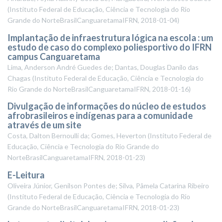
(
Instituto Federal de Educação, Ciência e Tecnologia do Rio
Grande do NorteBrasilCanguaretamaIFRN
,
2018-01-04
)
Implantação de infraestrutura lógica na escola : um
estudo de caso do complexo poliesportivo do IFRN
campus Canguaretama
Lima, Anderson André Guedes de; Dantas, Douglas Danilo das
Chagas
(
Instituto Federal de Educação, Ciência e Tecnologia do
Rio Grande do NorteBrasilCanguaretamaIFRN
,
2018-01-16
)
Divulgação de informações do núcleo de estudos
afrobrasileiros e indígenas para a comunidade
através de um site
Costa, Dalton Bernoulli da; Gomes, Heverton
(
Instituto Federal de
Educação, Ciência e Tecnologia do Rio Grande do
NorteBrasilCanguaretamaIFRN
,
2018-01-23
)
E-Leitura
Oliveira Júnior, Genilson Pontes de; Silva, Pâmela Catarina Ribeiro
(
Instituto Federal de Educação, Ciência e Tecnologia do Rio
Grande do NorteBrasilCanguaretamaIFRN
,
2018-01-23
)