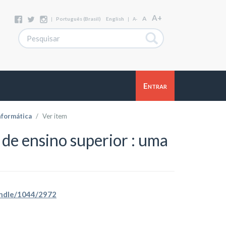
A+
A
|
Português (Brasil)
English
|
A-
Entrar
nformática
Ver item
s de ensino superior : uma
handle/1044/2972