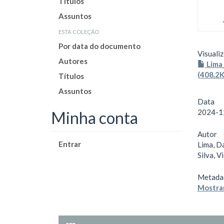
Títulos
Assuntos
esta coleção
Por data do documento
Visualiz
Autores
Lima
(408.2K
Títulos
Assuntos
Data
2024-1
Minha conta
Autor
Entrar
Lima, Da
Silva, V
Metada
Mostrar