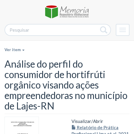
Alter
nave
Ver item
Análise do perfil do
consumidor de hortifrúti
orgânico visando ações
empreendedoras no município
de Lajes-RN
Visualizar/
Abrir
Relatório de Prática
Profissional Lima et al. 2021