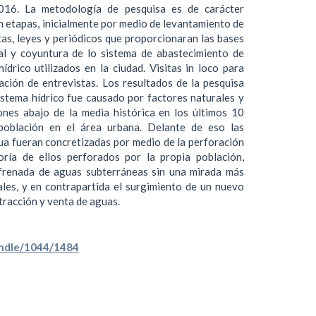
16. La metodología de pesquisa es de carácter
en etapas, inicialmente por medio de levantamiento de
stas, leyes y periódicos que proporcionaran las bases
al y coyuntura de lo sistema de abastecimiento de
ídrico utilizados en la ciudad. Visitas in loco para
zación de entrevistas. Los resultados de la pesquisa
istema hídrico fue causado por factores naturales y
ones abajo de la media histórica en los últimos 10
población en el área urbana. Delante de eso las
ua fueran concretizadas por medio de la perforación
oría de ellos perforados por la propia población,
nfrenada de aguas subterráneas sin una mirada más
les, y en contrapartida el surgimiento de un nuevo
xtracción y venta de aguas.
handle/1044/1484