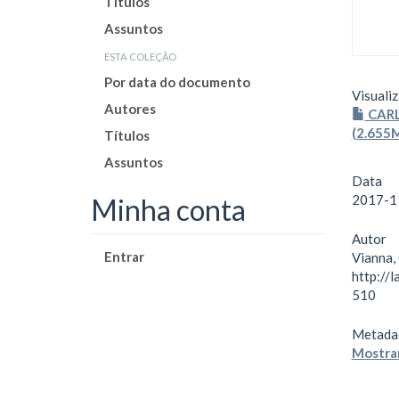
Títulos
Assuntos
esta coleção
Por data do documento
Visualiz
Autores
CARL
(2.655
Títulos
Assuntos
Data
2017-1
Minha conta
Autor
Entrar
Vianna, 
http://
510
Metada
Mostrar