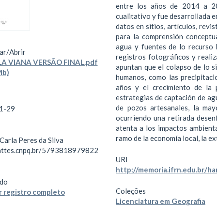
entre los años de 2014 a 20
cualitativo y fue desarrollada 
datos en sitios, artículos, revi
para la comprensión conceptu
agua y fuentes de lo recurso h
ar/
Abrir
registros fotográficos y reali
A VIANA VERSÃO FINAL.pdf
apuntan que el colapso de lo s
Mb)
humanos, como las precipitaci
años y el crecimiento de la 
estrategias de captación de ag
de pozos artesanales, la may
1-29
ocurriendo una retirada dese
atenta a los impactos ambienta
ramo de la economía local, la e
Carla Peres da Silva
lattes.cnpq.br/5793818979822
URI
http://memoria.ifrn.edu.br/
do
Coleções
 registro completo
Licenciatura em Geografia