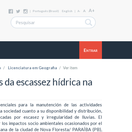
A+
A
|
Português (Brasil)
English
|
A-
Entrar
o
Licenciatura em Geografia
Ver item
 da escassez hídrica na
enciales para la manutención de las actividades
 sociedad cuanto a su disponibilidad y distribución,
cadas por escasez y irregularidad de lluvias. El
r los impactos socio ambientales ocasionados por el
bana de la ciudad de Nova Floresta/ PARAÍBA (PB),