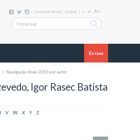
A+
A
|
Português (Brasil)
English
|
A-
Entrar
Navegação Anais 2015 por autor
evedo, Igor Rasec Batista
U
V
W
X
Y
Z