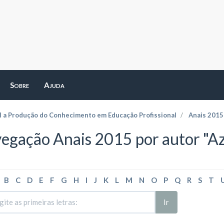
Sobre
Ajuda
l a Produção do Conhecimento em Educação Profissional
Anais 2015
egação Anais 2015 por autor "Az
B
C
D
E
F
G
H
I
J
K
L
M
N
O
P
Q
R
S
T
Ir