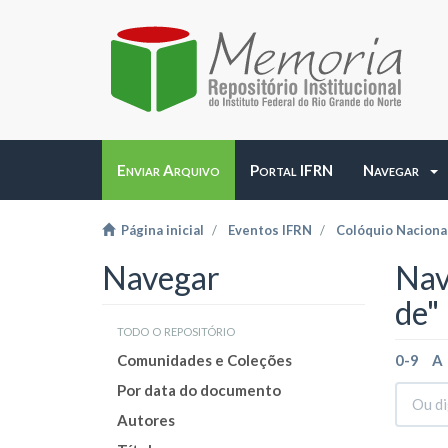
Enviar Arquivo
Portal IFRN
Navegar
Página inicial
Eventos IFRN
Colóquio Naciona
Navegar
Nav
de"
todo o repositório
Comunidades e Coleções
0-9
A
Por data do documento
Autores