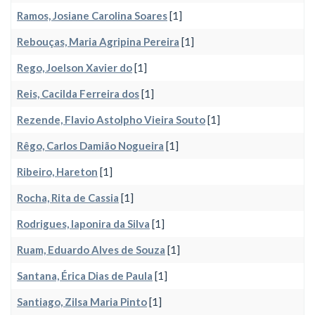
Ramos, Josiane Carolina Soares
[1]
Rebouças, Maria Agripina Pereira
[1]
Rego, Joelson Xavier do
[1]
Reis, Cacilda Ferreira dos
[1]
Rezende, Flavio Astolpho Vieira Souto
[1]
Rêgo, Carlos Damião Nogueira
[1]
Ribeiro, Hareton
[1]
Rocha, Rita de Cassia
[1]
Rodrigues, Iaponira da Silva
[1]
Ruam, Eduardo Alves de Souza
[1]
Santana, Érica Dias de Paula
[1]
Santiago, Zilsa Maria Pinto
[1]