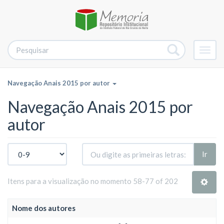
Alter
nave
Navegação Anais 2015 por autor
Navegação Anais 2015 por
autor
Ir
Itens para a visualização no momento 58-77 of 202
Nome dos autores