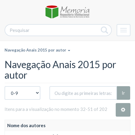
Alter
nave
Navegação Anais 2015 por autor
Navegação Anais 2015 por
autor
Ir
Itens para a visualização no momento 32-51 of 202
Nome dos autores