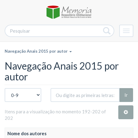
Alter
nave
Navegação Anais 2015 por autor
Navegação Anais 2015 por
autor
Ir
Itens para a visualização no momento 192-202 of
202
Nome dos autores