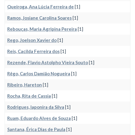
Queiroga, Ana Lúcia Ferreira de
[1]
Ramos, Josiane Carolina Soares
[1]
Rebouças, Maria Agripina Pereira
[1]
Rego, Joelson Xavier do
[1]
Reis, Cacilda Ferreira dos
[1]
Rezende, Flavio Astolpho Vieira Souto
[1]
Rêgo, Carlos Damião Nogueira
[1]
Ribeiro, Hareton
[1]
Rocha, Rita de Cassia
[1]
Rodrigues, Iaponira da Silva
[1]
Ruam, Eduardo Alves de Souza
[1]
Santana, Érica Dias de Paula
[1]