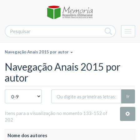
Alter
nave
Navegação Anais 2015 por autor
Navegação Anais 2015 por
autor
Ir
Itens para a visualização no momento 133-152 of
202
Nome dos autores