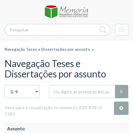
Alter
nave
Navegação Teses e Dissertações por assunto
Navegação Teses e
Dissertações por assunto
Ir
Itens para a visualização no momento 820-839 of
1583
Assunto