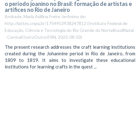
o período joanino no Brasil: formação de artistas e
artífices no Rio de Janeiro
Andrade, Maria Adilina Freire Jerônimo de;
http://lattes.cnpq.br/1754953938247812
(
Instituto Federal de
Educação, Ciência e Tecnologia do Rio Grande do NorteBrasilNatal
- CentralOutroOutroIFRN
,
2023-08-03
)
The present research addresses the craft learning institutions
created during the Johannine period in Rio de Janeiro, from
1809 to 1819. It aims to investigate these educational
institutions for learning crafts in the quest ...