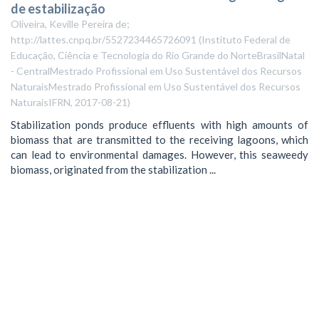
de estabilização
Oliveira, Keville Pereira de;
http://lattes.cnpq.br/5527234465726091
(
Instituto Federal de
Educação, Ciência e Tecnologia do Rio Grande do NorteBrasilNatal
- CentralMestrado Profissional em Uso Sustentável dos Recursos
NaturaisMestrado Profissional em Uso Sustentável dos Recursos
NaturaisIFRN
,
2017-08-21
)
Stabilization ponds produce effluents with high amounts of
biomass that are transmitted to the receiving lagoons, which
can lead to environmental damages. However, this seaweedy
biomass, originated from the stabilization ...