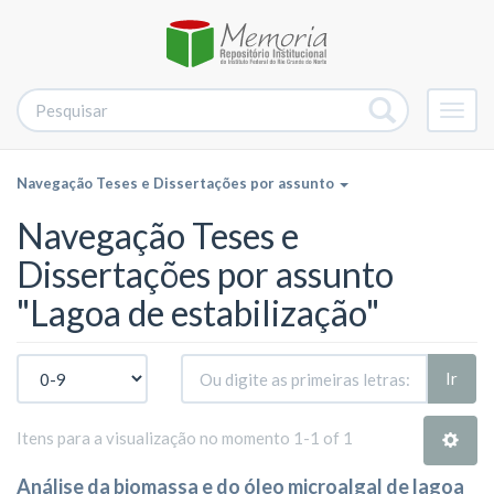
Alter
nave
Navegação Teses e Dissertações por assunto
Navegação Teses e
Dissertações por assunto
"Lagoa de estabilização"
Ir
Itens para a visualização no momento 1-1 of 1
Análise da biomassa e do óleo microalgal de lagoa