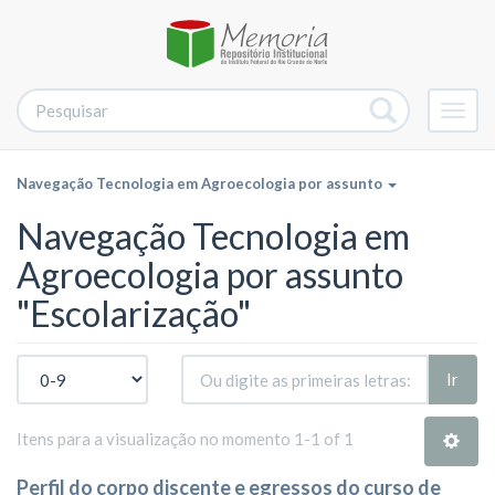
Alter
nave
Navegação Tecnologia em Agroecologia por assunto
Navegação Tecnologia em
Agroecologia por assunto
"Escolarização"
Ir
Itens para a visualização no momento 1-1 of 1
Perfil do corpo discente e egressos do curso de