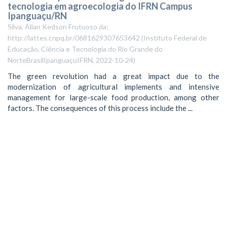
tecnologia em agroecologia do IFRN Campus
Ipanguaçu/RN
Silva, Allan Kedson Frutuoso da;
http://lattes.cnpq.br/0681629307653642
(
Instituto Federal de
Educação, Ciência e Tecnologia do Rio Grande do
NorteBrasilIpanguaçuIFRN
,
2022-10-24
)
The green revolution had a great impact due to the
modernization of agricultural implements and intensive
management for large-scale food production, among other
factors. The consequences of this process include the ...