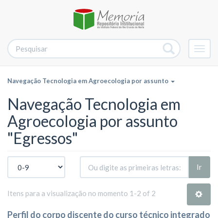
Alter
nave
Navegação Tecnologia em Agroecologia por assunto
Navegação Tecnologia em
Agroecologia por assunto
"Egressos"
Ir
Itens para a visualização no momento 1-2 of 2
Perfil do corpo discente do curso técnico integrado