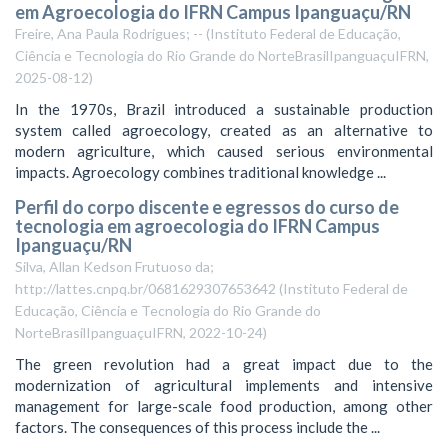
em Agroecologia do IFRN Campus Ipanguaçu/RN
Freire, Ana Paula Rodrigues; --
(
Instituto Federal de Educação,
Ciência e Tecnologia do Rio Grande do NorteBrasilIpanguaçuIFRN
,
2025-08-12
)
In the 1970s, Brazil introduced a sustainable production
system called agroecology, created as an alternative to
modern agriculture, which caused serious environmental
impacts. Agroecology combines traditional knowledge ...
Perfil do corpo discente e egressos do curso de
tecnologia em agroecologia do IFRN Campus
Ipanguaçu/RN
Silva, Allan Kedson Frutuoso da;
http://lattes.cnpq.br/0681629307653642
(
Instituto Federal de
Educação, Ciência e Tecnologia do Rio Grande do
NorteBrasilIpanguaçuIFRN
,
2022-10-24
)
The green revolution had a great impact due to the
modernization of agricultural implements and intensive
management for large-scale food production, among other
factors. The consequences of this process include the ...