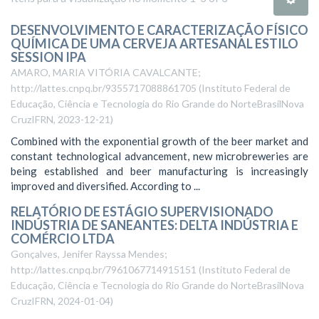
DESENVOLVIMENTO E CARACTERIZAÇÃO FÍSICO
QUÍMICA DE UMA CERVEJA ARTESANAL ESTILO
SESSION IPA
AMARO, MARIA VITÓRIA CAVALCANTE;
http://lattes.cnpq.br/9355717088861705
(
Instituto Federal de
Educação, Ciência e Tecnologia do Rio Grande do NorteBrasilNova
CruzIFRN
,
2023-12-21
)
Combined with the exponential growth of the beer market and
constant technological advancement, new microbreweries are
being established and beer manufacturing is increasingly
improved and diversified. According to ...
RELATÓRIO DE ESTÁGIO SUPERVISIONADO
INDÚSTRIA DE SANEANTES: DELTA INDÚSTRIA E
COMÉRCIO LTDA
Gonçalves, Jenifer Rayssa Mendes;
http://lattes.cnpq.br/7961067714915151
(
Instituto Federal de
Educação, Ciência e Tecnologia do Rio Grande do NorteBrasilNova
CruzIFRN
,
2024-01-04
)