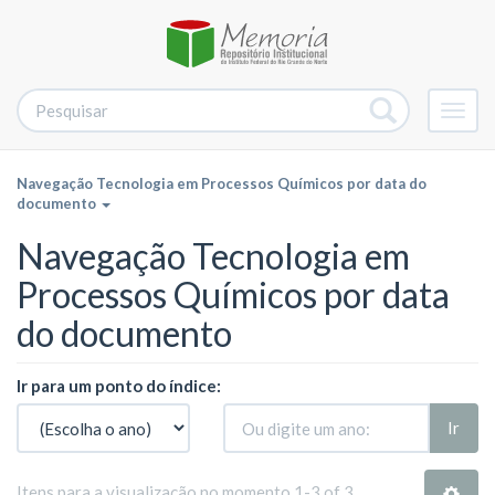
Alter
nave
Navegação Tecnologia em Processos Químicos por data do
documento
Navegação Tecnologia em
Processos Químicos por data
do documento
Ir para um ponto do índice:
Ir
Itens para a visualização no momento 1-3 of 3