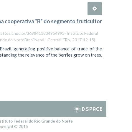
ma cooperativa “B” do segmento fruticultor
://lattes.cnpq.br/3698411834954993
(
Instituto Federal
ande do NorteBrasilNatal - CentralIFRN
,
2017-12-15
)
Brazil, generating positive balance of trade of the
standing the relevance of the berries grow on trees,
stituto Federal do Rio Grande do Norte
pyright © 2015