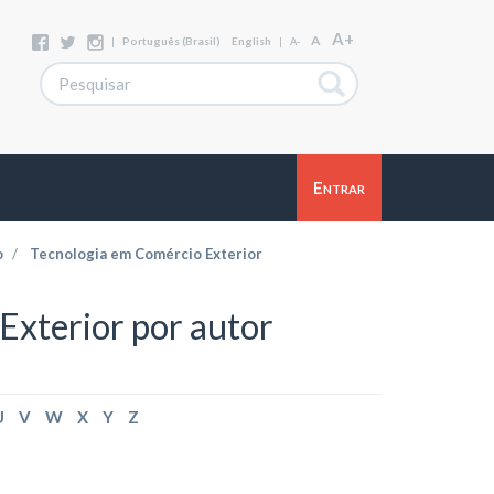
A+
A
|
Português (Brasil)
English
|
A-
Entrar
o
Tecnologia em Comércio Exterior
xterior por autor
U
V
W
X
Y
Z