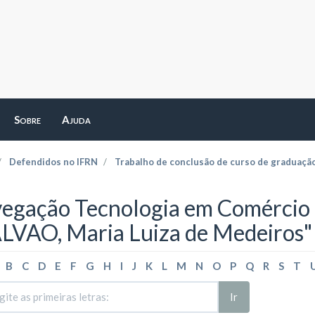
Sobre
Ajuda
Defendidos no IFRN
Trabalho de conclusão de curso de graduaçã
egação Tecnologia em Comércio E
LVAO, Maria Luiza de Medeiros"
B
C
D
E
F
G
H
I
J
K
L
M
N
O
P
Q
R
S
T
Ir