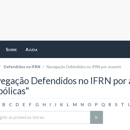
Sobre
Ajuda
Defendidos no IFRN
Navegação Defendidos no IFRN por assunto
egação Defendidos no IFRN por 
bólicas"
B
C
D
E
F
G
H
I
J
K
L
M
N
O
P
Q
R
S
T
Ir