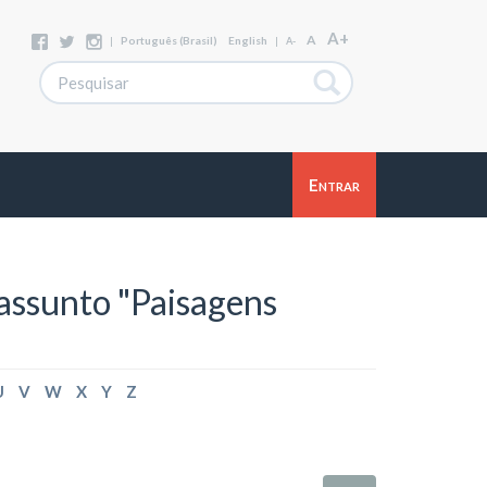
A+
A
|
Português (Brasil)
English
|
A-
Entrar
assunto "Paisagens
U
V
W
X
Y
Z