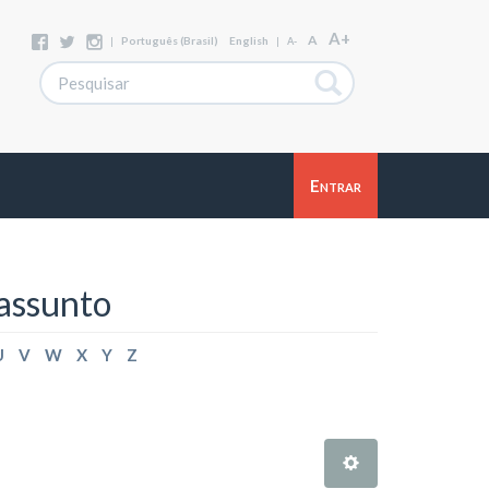
A+
A
|
Português (Brasil)
English
|
A-
Entrar
assunto
U
V
W
X
Y
Z