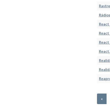
Rastre
Rádio
React 
React 
React 
React.
Reali
Realid
Reapr
«