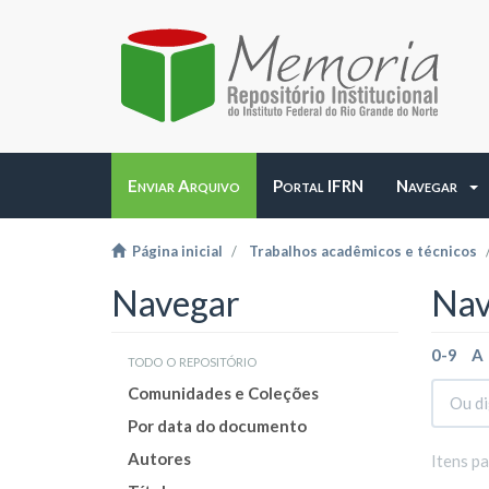
Enviar Arquivo
Portal IFRN
Navegar
Página inicial
Trabalhos acadêmicos e técnicos
Navegar
Nav
0-9
A
todo o repositório
Comunidades e Coleções
Por data do documento
Autores
Itens p