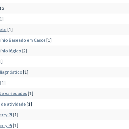
to
1]
ete
[1]
ínio Baseado em Casos
[1]
ínio lógico
[2]
1]
diagnóstico
[1]
[1]
de variedades
[1]
de atividade
[1]
rry PI
[1]
rry Pi
[1]