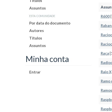
Títulos
Assun
Assuntos
esta comunidade
R600
[
Por data do documento
Raban
Autores
Racioc
Títulos
Racioc
Assuntos
Raça
[
Minha conta
Radio
Raio X
Entrar
Ramo 
Ramos 
Raspbe
Raspbe