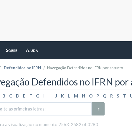
Sobre
Ajuda
Defendidos no IFRN
Navegação Defendidos no IFRN por assunto
egação Defendidos no IFRN por 
B
C
D
E
F
G
H
I
J
K
L
M
N
O
P
Q
R
S
T
Ir
ara a visualização no momento 2563-2582 of 3283