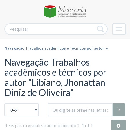
Alter
nave
Navegação Trabalhos acadêmicos e técnicos por autor
Navegação Trabalhos
acadêmicos e técnicos por
autor "Libiano, Jhonattan
Diniz de Oliveira"
Ir
Itens para a visualização no momento 1-1 of 1