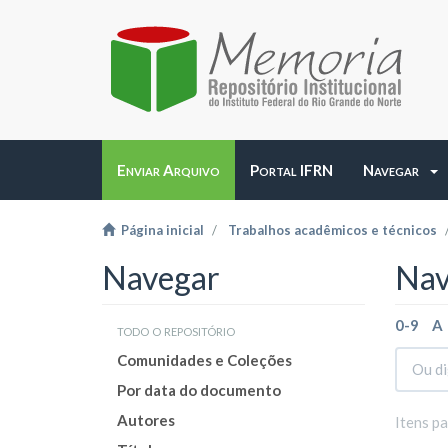
Enviar Arquivo
Portal IFRN
Navegar
Página inicial
Trabalhos acadêmicos e técnicos
Navegar
Nav
0-9
A
todo o repositório
Comunidades e Coleções
Por data do documento
Autores
Itens p