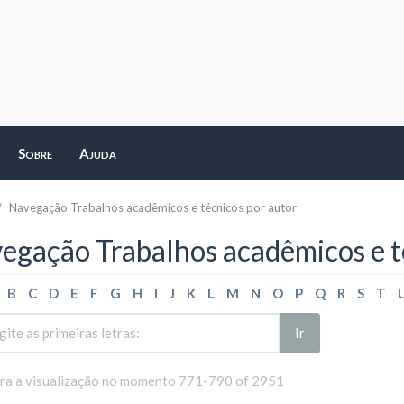
Sobre
Ajuda
Navegação Trabalhos acadêmicos e técnicos por autor
egação Trabalhos acadêmicos e t
B
C
D
E
F
G
H
I
J
K
L
M
N
O
P
Q
R
S
T
Ir
ara a visualização no momento 771-790 of 2951