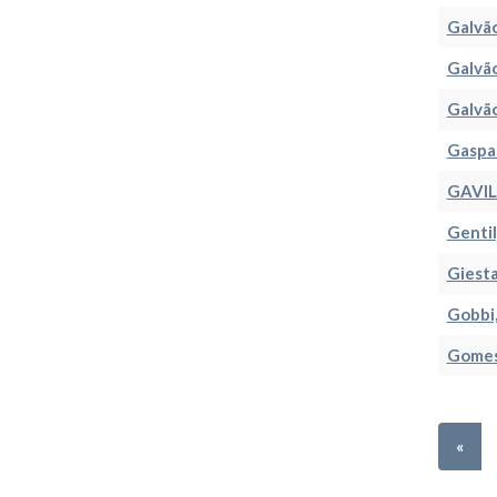
Galvão
Galvão
Galvão
Gaspar
GAVIL
Gentil
Giesta
Gobbi,
Gomes 
«