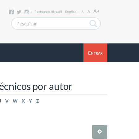
A+
A
|
Português (Brasil)
English
|
A-
Entrar
écnicos por autor
U
V
W
X
Y
Z