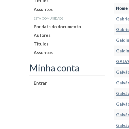
Títulos
Nome 
Assuntos
esta comunidade
Gabrie
Por data do documento
Gabrie
Autores
Galdin
Títulos
Galdin
Assuntos
GALVA
Minha conta
Galvâo
Galvão
Entrar
Galvão
Galvão
Galvão
Galvão