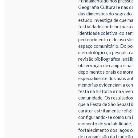
Fundamentado nos pressupos
Geografia Cultural e nas dis
das dimensões do sagrado e d
estudo investiga de que mane
festividade contribui para a 
identidade coletiva, do senti
pertencimento e do uso simbó
espaço comunitário. Do ponto
metodológico, a pesquisa ap
revisão bibliográfica, anális
observação de campo e na co
depoimentos orais de morado
especialmente dos mais antig
memórias evidenciam a centr
festa na história e na vivênci
comunidade. Os resultados 
que a Festa de São Sebastião
caráter estritamente religios
configurando-se como um im
momento de sociabilidade, de
fortalecimento dos laços com
de transmissão da tradição e