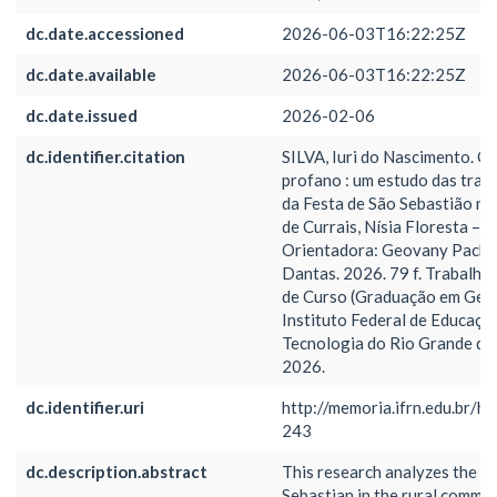
dc.date.accessioned
2026-06-03T16:22:25Z
dc.date.available
2026-06-03T16:22:25Z
dc.date.issued
2026-02-06
dc.identifier.citation
SILVA, Iuri do Nascimento. O
profano : um estudo das tra
da Festa de São Sebastião n
de Currais, Nísia Floresta – R
Orientadora: Geovany Pachel
Dantas. 2026. 79 f. Trabalho
de Curso (Graduação em Geog
Instituto Federal de Educação
Tecnologia do Rio Grande do 
2026.
dc.identifier.uri
http://memoria.ifrn.edu.br/h
243
dc.description.abstract
This research analyzes the Fe
Sebastian in the rural commun