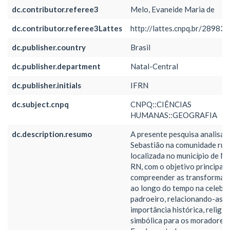
dc.contributor.referee3
Melo, Evaneide Maria de
dc.contributor.referee3Lattes
http://lattes.cnpq.br/2898
dc.publisher.country
Brasil
dc.publisher.department
Natal-Central
dc.publisher.initials
IFRN
dc.subject.cnpq
CNPQ::CIÊNCIAS
HUMANAS::GEOGRAFIA
dc.description.resumo
A presente pesquisa analisa 
Sebastião na comunidade rura
localizada no município de Ní
RN, com o objetivo principal 
compreender as transformaç
ao longo do tempo na celebr
padroeiro, relacionando-as à
importância histórica, religios
simbólica para os moradores l