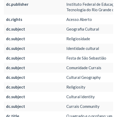
dc.publisher
Instituto Federal de Educação
Tecnologia do Rio Grande do
dc.rights
Acesso Aberto
dc.subject
Geografia Cultural
dc.subject
Religiosidade
dc.subject
Identidade cultural
dc.subject
Festa de São Sebastião
dc.subject
Comunidade Currais
dc.subject
Cultural Geography
dc.subject
Religiosity
dc.subject
Cultural identity
dc.subject
Currais Community
dc.title
O sagrado e o profano: um e