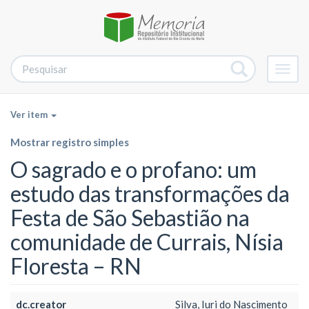
Alter
nave
Ver item
Mostrar registro simples
O sagrado e o profano: um
estudo das transformações da
Festa de São Sebastião na
comunidade de Currais, Nísia
Floresta – RN
dc.creator
Silva, Iuri do Nascimento