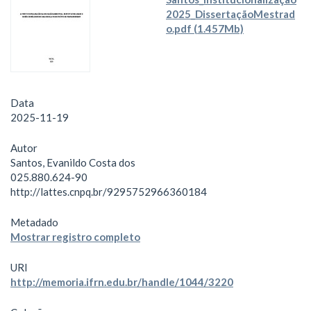
2025_DissertaçãoMestrad
o.pdf (1.457Mb)
Data
2025-11-19
Autor
Santos, Evanildo Costa dos
025.880.624-90
http://lattes.cnpq.br/9295752966360184
Metadado
Mostrar registro completo
URI
http://memoria.ifrn.edu.br/handle/1044/3220