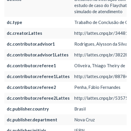
estudo de caso do Flaychat 
simulado de atendimento
dc.type
Trabalho de Conclusão de Cu
dc.creator.Lattes
http://lattes.cnpq.br/3448
dc.contributor.advisor1
Rodrigues, Alysson da Silva
dc.contributor.advisor1Lattes
http://lattes.cnpq.br/3822
dc.contributor.referee1
Oliveira, Thiago Theiry de
dc.contributor.referee1Lattes
http://lattes.cnpq.br/8878
dc.contributor.referee2
Penha, Fábio Fernandes
dc.contributor.referee2Lattes
http://lattes.cnpq.br/5357
dc.publisher.country
Brasil
dc.publisher.department
Nova Cruz
dc.publisher.initials
IFRN