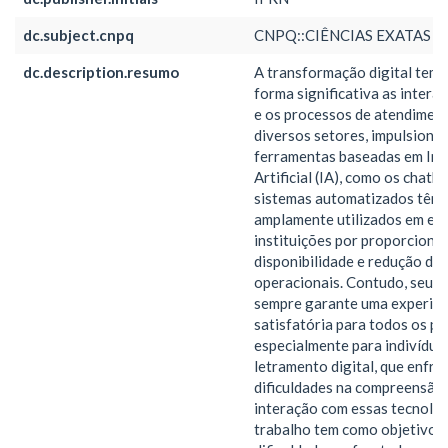
dc.subject.cnpq
CNPQ::CIÊNCIAS EXATAS E
dc.description.resumo
A transformação digital tem 
forma significativa as inter
e os processos de atendimen
diversos setores, impulsiona
ferramentas baseadas em Int
Artificial (IA), como os chatb
sistemas automatizados têm 
amplamente utilizados em em
instituições por proporciona
disponibilidade e redução de 
operacionais. Contudo, seu 
sempre garante uma experiên
satisfatória para todos os pú
especialmente para indivíduo
letramento digital, que enfr
dificuldades na compreensão 
interação com essas tecnolog
trabalho tem como objetivo a