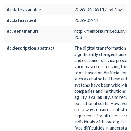
dc.date.available
2026-04-06T17:54:15Z
dc.date.issued
2026-02-11
dc.identifier.uri
http://memoria.ifrn.edu.br/h
203
dc.description.abstract
The digital transformation h
significantly changed human 
and customer service proces
various sectors, driving the 
tools based on Artificial Intel
such as chatbots. These aut
systems have been widely im
companies and institutions f
agility, availability, and redu
operational costs. However, 
not always ensure a satisfac
experience for all users, espe
individuals with low digital l
face difficulties in understan