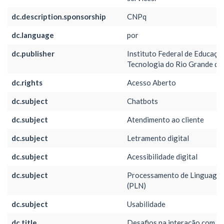
dc.description.sponsorship
CNPq
dc.language
por
dc.publisher
Instituto Federal de Educação
Tecnologia do Rio Grande do
dc.rights
Acesso Aberto
dc.subject
Chatbots
dc.subject
Atendimento ao cliente
dc.subject
Letramento digital
dc.subject
Acessibilidade digital
dc.subject
Processamento de Linguagem
(PLN)
dc.subject
Usabilidade
dc.title
Desafios na interação com c