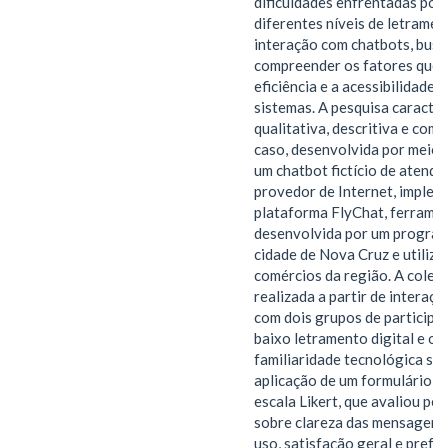
dificuldades enfrentadas por
diferentes níveis de letramen
interação com chatbots, bus
compreender os fatores que i
eficiência e a acessibilidade 
sistemas. A pesquisa caracte
qualitativa, descritiva e com
caso, desenvolvida por meio 
um chatbot fictício de atend
provedor de Internet, imple
plataforma FlyChat, ferramen
desenvolvida por um progra
cidade de Nova Cruz e utiliz
comércios da região. A coleta
realizada a partir de interaçõ
com dois grupos de participa
baixo letramento digital e o
familiaridade tecnológica se
aplicação de um formulário b
escala Likert, que avaliou pe
sobre clareza das mensagens,
uso, satisfação geral e prefe