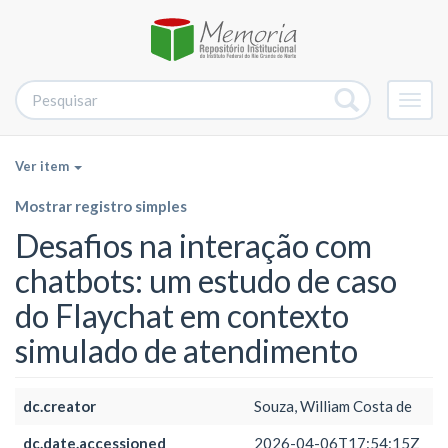
Alter
nave
Ver item
Mostrar registro simples
Desafios na interação com
chatbots: um estudo de caso
do Flaychat em contexto
simulado de atendimento
dc.creator
Souza, William Costa de
dc.date.accessioned
2026-04-06T17:54:15Z