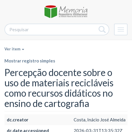
Alter
nave
Ver item
Mostrar registro simples
Percepção docente sobre o
uso de materiais recicláveis
como recursos didáticos no
ensino de cartografia
dc.creator
Costa, Inácio José Almeida
dc.date.accessioned
2026-03-31T13:35:32Z