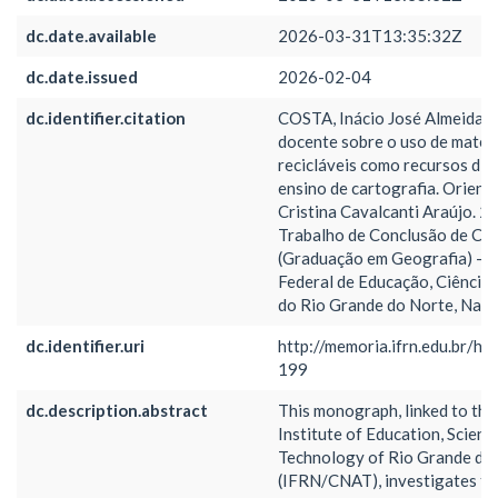
dc.date.available
2026-03-31T13:35:32Z
dc.date.issued
2026-02-04
dc.identifier.citation
COSTA, Inácio José Almeida.
docente sobre o uso de materi
recicláveis como recursos did
ensino de cartografia. Orient
Cristina Cavalcanti Araújo. 20
Trabalho de Conclusão de Cu
(Graduação em Geografia) – I
Federal de Educação, Ciência 
do Rio Grande do Norte, Nata
dc.identifier.uri
http://memoria.ifrn.edu.br/h
199
dc.description.abstract
This monograph, linked to the
Institute of Education, Scienc
Technology of Rio Grande do
(IFRN/CNAT), investigates th