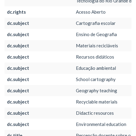
Tecnologia do Rio Grande do
dc.rights
Acesso Aberto
dc.subject
Cartografia escolar
dc.subject
Ensino de Geografia
dc.subject
Materiais recicláveis
dc.subject
Recursos didáticos
dc.subject
Educação ambiental
dc.subject
School cartography
dc.subject
Geography teaching
dc.subject
Recyclable materials
dc.subject
Didactic resources
dc.subject
Environmental education
dc.title
Percepção docente sobre o u