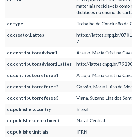
materiais recicláveis como re
didáticos no ensino de cartog
dc.type
Trabalho de Conclusão de Cu
dc.creator.Lattes
https://lattes.cnpq.br/870
7
dc.contributor.advisor1
Araujo, Maria Cristina Cavalc
dc.contributor.advisor1Lattes
http://lattes.cnpq.br/7923
dc.contributor.referee1
Araújo, Maria Cristina Cavalc
dc.contributor.referee2
Galvão, Maria Luiza de Medei
dc.contributor.referee3
Viana, Suzane Lins dos Santos
dc.publisher.country
Brasil
dc.publisher.department
Natal-Central
dc.publisher.initials
IFRN