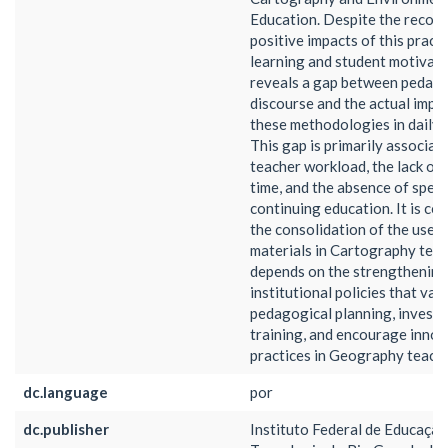
Education. Despite the recogn
positive impacts of this pract
learning and student motivati
reveals a gap between pedago
discourse and the actual impl
these methodologies in daily s
This gap is primarily associat
teacher workload, the lack of
time, and the absence of speci
continuing education. It is co
the consolidation of the use o
materials in Cartography tea
depends on the strengthening
institutional policies that val
pedagogical planning, invest 
training, and encourage innov
practices in Geography teachi
dc.language
por
dc.publisher
Instituto Federal de Educação,