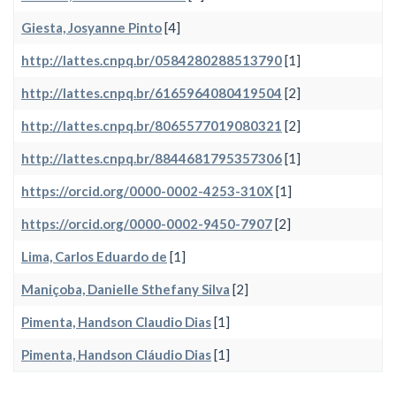
Giesta, Josyanne Pinto
[4]
http://lattes.cnpq.br/0584280288513790
[1]
http://lattes.cnpq.br/6165964080419504
[2]
http://lattes.cnpq.br/8065577019080321
[2]
http://lattes.cnpq.br/8844681795357306
[1]
https://orcid.org/0000-0002-4253-310X
[1]
https://orcid.org/0000-0002-9450-7907
[2]
Lima, Carlos Eduardo de
[1]
Maniçoba, Danielle Sthefany Silva
[2]
Pimenta, Handson Claudio Dias
[1]
Pimenta, Handson Cláudio Dias
[1]