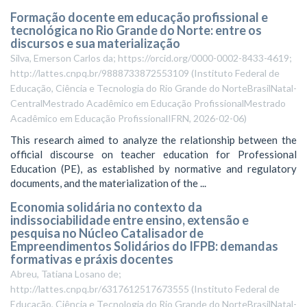
Formação docente em educação profissional e
tecnológica no Rio Grande do Norte: entre os
discursos e sua materialização
Silva, Emerson Carlos da; https://orcid.org/0000-0002-8433-4619;
http://lattes.cnpq.br/9888733872553109
(
Instituto Federal de
Educação, Ciência e Tecnologia do Rio Grande do NorteBrasilNatal-
CentralMestrado Acadêmico em Educação ProfissionalMestrado
Acadêmico em Educação ProfissionalIFRN
,
2026-02-06
)
This research aimed to analyze the relationship between the
official discourse on teacher education for Professional
Education (PE), as established by normative and regulatory
documents, and the materialization of the ...
Economia solidária no contexto da
indissociabilidade entre ensino, extensão e
pesquisa no Núcleo Catalisador de
Empreendimentos Solidários do IFPB: demandas
formativas e práxis docentes
Abreu, Tatiana Losano de;
http://lattes.cnpq.br/6317612517673555
(
Instituto Federal de
Educação, Ciência e Tecnologia do Rio Grande do NorteBrasilNatal-