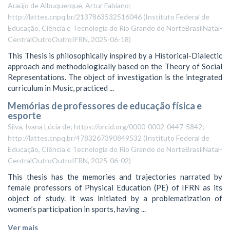
Araújo de Albuquerque, Artur Fabiano;
http://lattes.cnpq.br/2137863532516046
(
Instituto Federal de
Educação, Ciência e Tecnologia do Rio Grande do NorteBrasilNatal-
CentralOutroOutroIFRN
,
2025-06-18
)
This Thesis is philosophically inspired by a Historical-Dialectic
approach and methodologically based on the Theory of Social
Representations. The object of investigation is the integrated
curriculum in Music, practiced ...
Memórias de professores de educação física e
esporte
Silva, Ivana Lúcia de; https://orcid.org/0000-0002-0447-5842;
http://lattes.cnpq.br/4783267390849532
(
Instituto Federal de
Educação, Ciência e Tecnologia do Rio Grande do NorteBrasilNatal-
CentralOutroOutroIFRN
,
2025-06-02
)
This thesis has the memories and trajectories narrated by
female professors of Physical Education (PE) of IFRN as its
object of study. It was initiated by a problematization of
women’s participation in sports, having ...
Ver mais