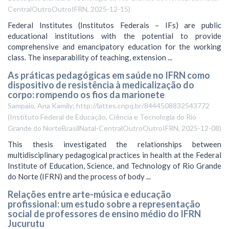
CentralOutroOutroIFRN
,
2025-12-15
)
Federal Institutes (Institutos Federais – IFs) are public
educational institutions with the potential to provide
comprehensive and emancipatory education for the working
class. The inseparability of teaching, extension ...
As práticas pedagógicas em saúde no IFRN como
dispositivo de resistência à medicalização do
corpo: rompendo os fios da marionete
Sampaio, Ana Kamily; http://lattes.cnpq.br/8444508832543772
(
Instituto Federal de Educação, Ciência e Tecnologia do Rio
Grande do NorteBrasilNatal-CentralOutroOutroIFRN
,
2025-12-08
)
This thesis investigated the relationships between
multidisciplinary pedagogical practices in health at the Federal
Institute of Education, Science, and Technology of Rio Grande
do Norte (IFRN) and the process of body ...
Relações entre arte-música e educação
profissional: um estudo sobre a representação
social de professores de ensino médio do IFRN
Jucurutu