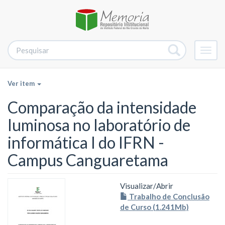
Alter
nave
Ver item
Comparação da intensidade
luminosa no laboratório de
informática I do IFRN -
Campus Canguaretama
Visualizar/
Abrir
Trabalho de Conclusão
de Curso (1.241Mb)