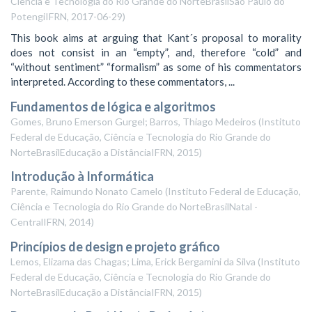
Ciência e Tecnologia do Rio Grande do NorteBrasilSão Paulo do
PotengiIFRN
,
2017-06-29
)
This book aims at arguing that Kant´s proposal to morality
does not consist in an “empty”, and, therefore “cold” and
“without sentiment” “formalism” as some of his commentators
interpreted. According to these commentators, ...
Fundamentos de lógica e algoritmos
Gomes, Bruno Emerson Gurgel; Barros, Thiago Medeiros
(
Instituto
Federal de Educação, Ciência e Tecnologia do Rio Grande do
NorteBrasilEducação a DistânciaIFRN
,
2015
)
Introdução à Informática
Parente, Raimundo Nonato Camelo
(
Instituto Federal de Educação,
Ciência e Tecnologia do Rio Grande do NorteBrasilNatal -
CentralIFRN
,
2014
)
Princípios de design e projeto gráfico
Lemos, Elizama das Chagas; Lima, Erick Bergamini da Silva
(
Instituto
Federal de Educação, Ciência e Tecnologia do Rio Grande do
NorteBrasilEducação a DistânciaIFRN
,
2015
)