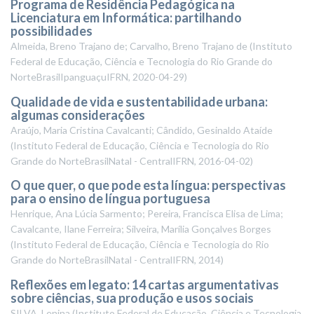
Programa de Residência Pedagógica na
Licenciatura em Informática: partilhando
possibilidades
Almeida, Breno Trajano de; Carvalho, Breno Trajano de
(
Instituto
Federal de Educação, Ciência e Tecnologia do Rio Grande do
NorteBrasilIpanguaçuIFRN
,
2020-04-29
)
Qualidade de vida e sustentabilidade urbana:
algumas considerações
Araújo, Maria Cristina Cavalcanti; Cândido, Gesinaldo Ataíde
(
Instituto Federal de Educação, Ciência e Tecnologia do Rio
Grande do NorteBrasilNatal - CentralIFRN
,
2016-04-02
)
O que quer, o que pode esta língua: perspectivas
para o ensino de língua portuguesa
Henrique, Ana Lúcia Sarmento; Pereira, Francisca Elisa de Lima;
Cavalcante, Ilane Ferreira; Silveira, Marília Gonçalves Borges
(
Instituto Federal de Educação, Ciência e Tecnologia do Rio
Grande do NorteBrasilNatal - CentralIFRN
,
2014
)
Reflexões em legato: 14 cartas argumentativas
sobre ciências, sua produção e usos sociais
SILVA, Lenina
(
Instituto Federal de Educação, Ciência e Tecnologia