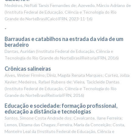
Medeiros, Neftali Tarsis Fernandes de; Azevedo, Márcio Adriano de
(
Instituto Federal de Educação, Ciência e Tecnologia do Rio
Grande do NorteBrasilCaicóIFRN
,
2023-11-16
)
-
Barraudas e catabilhos na estrada da vida de um
beradeiro
Dantas, Auridan
(
Instituto Federal de Educação, Ciência e
Tecnologia do Rio Grande do NorteBrasilReitoriaIFRN
,
2016
)
Crônicas salineiras
Alves, Weber Firmino; Diniz, Magda Renata Marques; Cortez, Joilza
Xavier; Medeiros, Rafael Rubens de; Vieira, Tacicleide Dantas
(
Instituto Federal de Educação, Ciência e Tecnologia do Rio
Grande do NorteBrasilReitoriaIFRN
,
2016
)
Educação e sociedade: formação profissional,
educação a distância e tecnologias
Santos, Simone Costa Andrade dos; Cavalcante, Ilane Ferreira;
Lemos, Elizama das Chagas; Ferreira, Maria da Conceição; Costa,
Monteiro Leal da
(
Instituto Federal de Educação, Ciência e