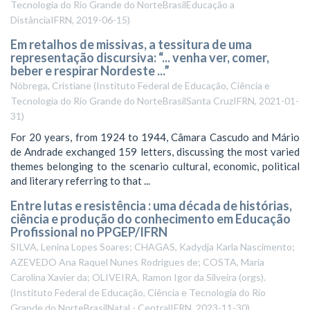
Tecnologia do Rio Grande do NorteBrasilEducação a
DistânciaIFRN
,
2019-06-15
)
Em retalhos de missivas, a tessitura de uma
representação discursiva: “... venha ver, comer,
beber e respirar Nordeste ...”
Nóbrega, Cristiane
(
Instituto Federal de Educação, Ciência e
Tecnologia do Rio Grande do NorteBrasilSanta CruzIFRN
,
2021-01-
31
)
For 20 years, from 1924 to 1944, Câmara Cascudo and Mário
de Andrade exchanged 159 letters, discussing the most varied
themes belonging to the scenario cultural, economic, political
and literary referring to that ...
Entre lutas e resistência : uma década de histórias,
ciência e produção do conhecimento em Educação
Profissional no PPGEP/IFRN
SILVA, Lenina Lopes Soares; CHAGAS, Kadydja Karla Nascimento;
AZEVEDO Ana Raquel Nunes Rodrigues de; COSTA, Maria
Carolina Xavier da; OLIVEIRA, Ramon Igor da Silveira (orgs).
(
Instituto Federal de Educação, Ciência e Tecnologia do Rio
Grande do NorteBrasilNatal - CentralIFRN
,
2023-11-30
)