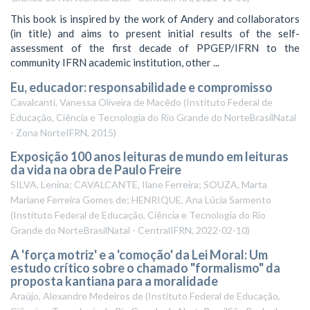
This book is inspired by the work of Andery and collaborators
(in title) and aims to present initial results of the self-
assessment of the first decade of PPGEP/IFRN to the
community IFRN academic institution, other ...
Eu, educador: responsabilidade e compromisso
Cavalcanti, Vanessa Oliveira de Macêdo
(
Instituto Federal de
Educação, Ciência e Tecnologia do Rio Grande do NorteBrasilNatal
- Zona NorteIFRN
,
2015
)
Exposição 100 anos leituras de mundo em leituras
da vida na obra de Paulo Freire
SILVA, Lenina; CAVALCANTE, Ilane Ferreira; SOUZA, Marta
Mariane Ferreira Gomes de; HENRIQUE, Ana Lúcia Sarmento
(
Instituto Federal de Educação, Ciência e Tecnologia do Rio
Grande do NorteBrasilNatal - CentralIFRN
,
2022-02-10
)
A 'força motriz' e a 'comoção' da Lei Moral: Um
estudo crítico sobre o chamado "formalismo" da
proposta kantiana para a moralidade
Araújo, Alexandre Medeiros de
(
Instituto Federal de Educação,