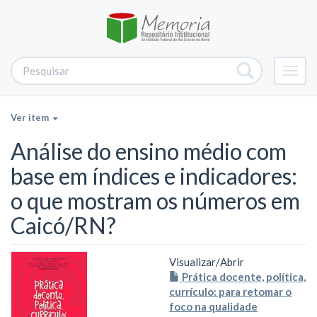
Alter
nave
Ver item
Análise do ensino médio com
base em índices e indicadores:
o que mostram os números em
Caicó/RN?
Visualizar/
Abrir
Prática docente, política,
currículo: para retomar o
foco na qualidade