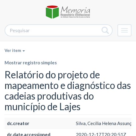
Alter
nave
Ver item
Mostrar registro simples
Relatório do projeto de
mapeamento e diagnóstico das
cadeias produtivas do
município de Lajes
dc.creator
Silva, Cecília Helena Assunçã
dc.date.accessioned
2020-12-17T20:20:51Z