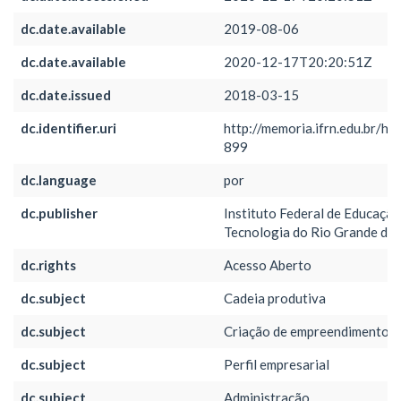
dc.date.available
2019-08-06
dc.date.available
2020-12-17T20:20:51Z
dc.date.issued
2018-03-15
dc.identifier.uri
http://memoria.ifrn.edu.br/h
899
dc.language
por
dc.publisher
Instituto Federal de Educação,
Tecnologia do Rio Grande do
dc.rights
Acesso Aberto
dc.subject
Cadeia produtiva
dc.subject
Criação de empreendimentos
dc.subject
Perfil empresarial
dc.subject
Administração