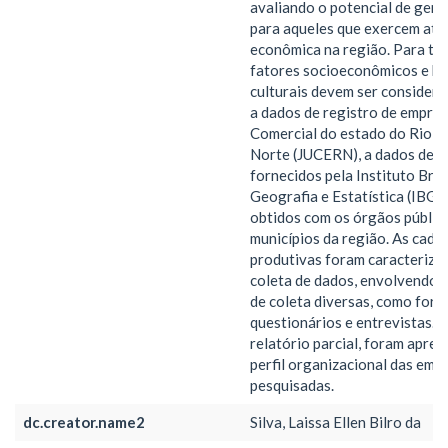
avaliando o potencial de gera
para aqueles que exercem ati
econômica na região. Para tan
fatores socioeconômicos e hi
culturais devem ser considera
a dados de registro de empres
Comercial do estado do Rio G
Norte (JUCERN), a dados dem
fornecidos pela Instituto Bras
Geografia e Estatística (IBGE
obtidos com os órgãos públic
municípios da região. As cade
produtivas foram caracteriza
coleta de dados, envolvendo 
de coleta diversas, como form
questionários e entrevistas. 
relatório parcial, foram apre
perfil organizacional das emp
pesquisadas.
dc.creator.name2
Silva, Laissa Ellen Bilro da