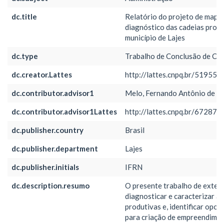
dc.title
Relatório do projeto de map
diagnóstico das cadeias prod
município de Lajes
dc.type
Trabalho de Conclusão de Cu
dc.creator.Lattes
http://lattes.cnpq.br/5195
dc.contributor.advisor1
Melo, Fernando Antônio de
dc.contributor.advisor1Lattes
http://lattes.cnpq.br/6728
dc.publisher.country
Brasil
dc.publisher.department
Lajes
dc.publisher.initials
IFRN
dc.description.resumo
O presente trabalho de exten
diagnosticar e caracterizar as
produtivas e, identificar opor
para criação de empreendime