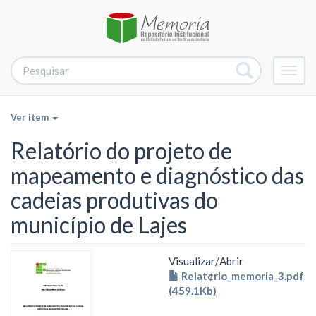
Alter
nave
Ver item
Relatório do projeto de
mapeamento e diagnóstico das
cadeias produtivas do
município de Lajes
Visualizar/
Abrir
Relat¢rio_memoria_3.pdf
(459.1Kb)