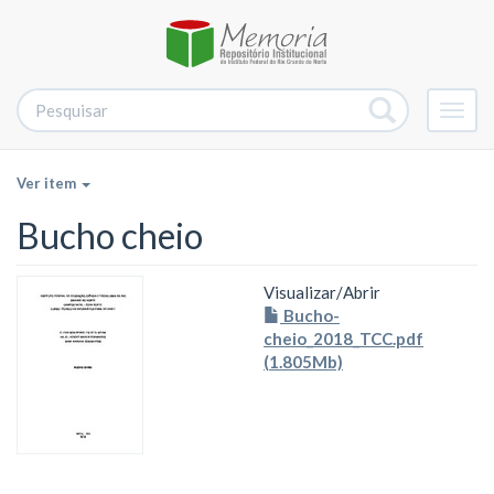
Alter
nave
Ver item
Bucho cheio
Visualizar/
Abrir
Bucho-
cheio_2018_TCC.pdf
(1.805Mb)