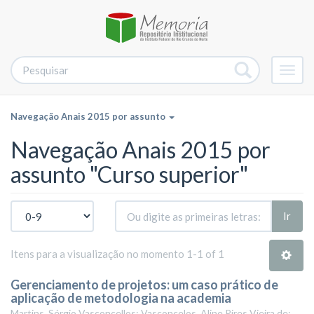
Alter
nave
Navegação Anais 2015 por assunto
Navegação Anais 2015 por
assunto "Curso superior"
Ir
Itens para a visualização no momento 1-1 of 1
Gerenciamento de projetos: um caso prático de
aplicação de metodologia na academia
Martins, Sérgio Vasconcellos; Vasconcelos, Aline Pires Vieira de;