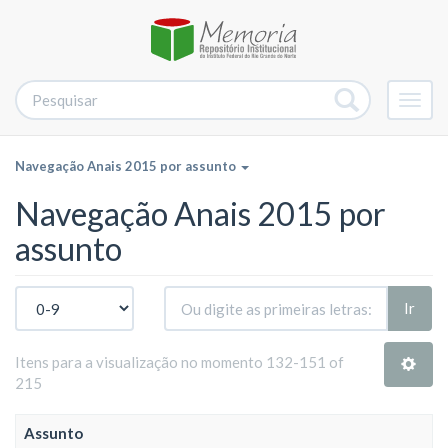
Alter
nave
Navegação Anais 2015 por assunto
Navegação Anais 2015 por
assunto
Ir
Itens para a visualização no momento 132-151 of
215
Assunto